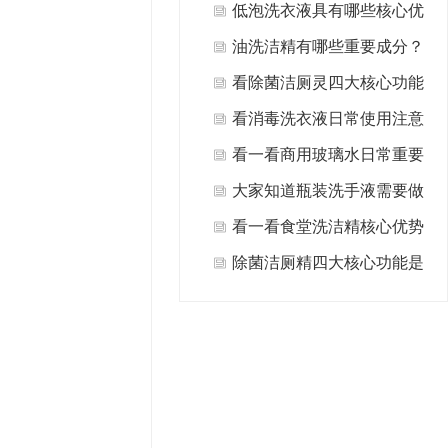
什么?
低泡洗衣液具有哪些核心优
势值得选择？
油洗洁精有哪些重要成分？
看除菌洁厕灵四大核心功能
是什么？
看消毒洗衣液日常使用注意
事项有哪些方面？
看一看商用玻璃水日常重要
用途有哪些？
大家知道瓶装洗手液需要做
哪些日常清洁保养吗？
看一看食堂洗洁精核心优势
是什么？
除菌洁厕精四大核心功能是
什么？