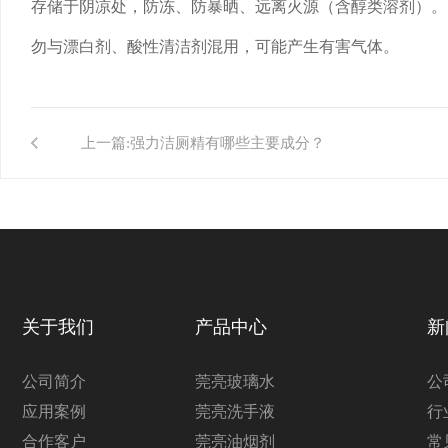
存储于阴凉处，防冻、防暴晒、远离火源（含醇类溶剂）。
勿与漂白剂、酸性清洁剂混用，可能产生有害气体。
上一篇:
强力洁厕精有哪些主要成分？
关于我们
产品中心
新
公司简介
莞亮玻璃水
公
应用案例
莞亮洗手液
行
合作客户
莞亮油烟剂
常