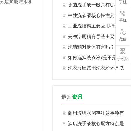
分建筑玻璃水和
手机
类？
除菌洗手液一般具有哪些特
点？
中性洗衣液核心特性具体有
手机
哪些表现？
工业洗洁精主要应用行业及
场景有哪些？
亮净洁厕精有哪些主要特
微信
点？
洗洁精对身体有害吗？洗洁
精生产厂家告诉你现在知道
如何选择洗衣液?是不是越
手机站
也许还不算晚！
浓越好?
洗衣服应该用洗衣粉还是洗
衣液?
最新
资讯
商用玻璃水储存注意事项有
哪些方面？
酒店洗手液核心配方特点是