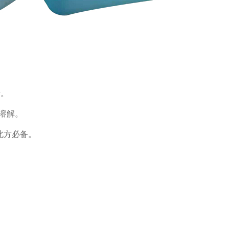
渍。
助溶解。
，北方必备。