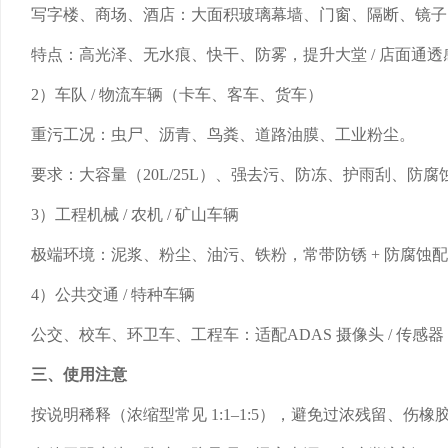
写字楼、商场、酒店：大面积玻璃幕墙、门窗、隔断、镜子
特点：高光泽、无水痕、快干、防雾，提升大堂 / 店面通透
2）车队 / 物流车辆（卡车、客车、货车）
重污工况：虫尸、沥青、鸟粪、道路油膜、工业粉尘。
要求：大容量（20L/25L）、强去污、防冻、护雨刮、防腐
3）工程机械 / 农机 / 矿山车辆
极端环境：泥浆、粉尘、油污、铁粉，常带防锈 + 防腐蚀
4）公共交通 / 特种车辆
公交、校车、环卫车、工程车：适配ADAS 摄像头 / 传感
三、使用注意
按说明稀释（浓缩型常见 1:1–1:5），避免过浓残留、伤橡