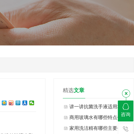
精选
文章
讲一讲抗菌洗手液适用场景
咨询
与不适用场景有哪些？
商用玻璃水有哪些特点优
势？
家用洗洁精有哪些主要分