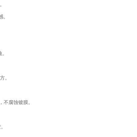
。
感。
蚀。
配方。
器，不腐蚀镀膜。
胶。