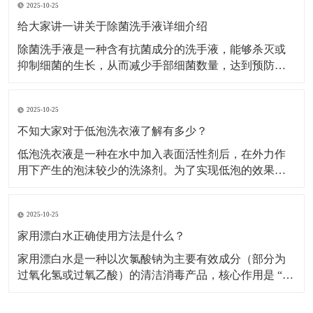
2025-10-25
家用漂白水的应用需严格区分场景，不同用途的稀释比
例和操作步骤差异较大。白色衣物漂白适用范围：仅用
给大家讲一讲关于除菌洗手液详细介绍
于白色棉、
除菌洗手液是一种含有抗菌成分的洗手液，能够杀灭或
抑制细菌的生长，从而减少手部细菌数量，达到预防疾
病传播的目的。​主要成分及作用表面活性剂：是洗手液
的基础清洁成分，能降低水的表面张力，使水更好地湿
2025-10-25
润皮肤，同时将油脂污垢乳化，使其从皮肤上脱落下
来，被水冲走。增稠剂：常用的有无机盐等，能使洗手
不知大家对于低泡洗衣液了解有多少？
液保持合适的
低泡洗衣液是一种在水中加入表面活性剂后，在外力作
用下产生的泡沫较少的洗涤剂。​为了实现低泡的效果，
低泡洗衣液通常采用非离子表面活性剂，如聚氧乙烯 (7)
醚、聚氧乙烯 (10) 醚等，以及脂肪醇硫酸钠等物质作为
2025-10-25
主要组成成分，这些成分在保证去污力的同时，能有效
控制泡沫的产生。特点低泡易漂洗：低泡洗衣液
家用漂白水正确使用方法是什么？
家用漂白水是一种以次氯酸钠为主要有效成分（部分为
过氧化氢或过氧乙酸）的清洁消毒产品，核心作用是 “去
除顽固污渍（如衣物黄斑、霉斑）” 和 “杀灭细菌、病
毒、霉菌”，广泛用于衣物洗涤、家居清洁（如卫生间、