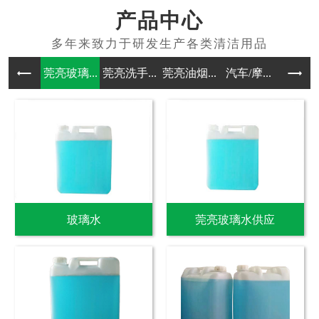
产品中心
莞亮玻璃...
莞亮洗手...
莞亮油烟...
汽车/摩...
其他洗涤
玻璃水
莞亮玻璃水供应