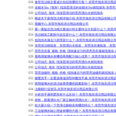
618.
食堂洗洁精主要成分包括有哪些方面？-东莞市旭东清洁用
619.
全能水5kg_[旭东]_找深层清洁的全能水5kg就找旭东-东
620.
公司动态_旭东_找深层清洁的莞亮漂白水就找旭东
621.
阐述关于家用洗洁精详细介绍-东莞市旭东清洁用品有限公
622.
视频中心-东莞市旭东清洁用品有限公司
623.
看一看饭店洗洁精主要成分和主要特点分别是什么？-东莞
624.
洗洁精加工配制与反应是什么？-东莞市旭东清洁用品有限
625.
低泡洗衣液去污原理是什么？-东莞市旭东清洁用品有限公
626.
东莞洗洁精批发，东莞漂白水批发，东莞洗衣液批发，东莞
627.
莞亮洗衣液_规格_价格_找快速去污的莞亮洗衣液就找旭东
628.
看商用玻璃水有哪些商用配方核心优势？-东莞市旭东清洁
629.
公司动态_旭东_找深层清洁的莞亮漂白水就找旭东
630.
公司动态_旭东_找深层清洁的莞亮漂白水就找旭东
631.
莞亮油烟剂_规格_价格_找快速去污的莞亮油烟剂就找旭东
632.
频繁洗手一定要选择滋润型抑菌洗手液-东莞市旭东清洁用
633.
商用玻璃水的清洁效果受哪些因素影响？-东莞市旭东清洁
634.
洁厕精行业资讯-东莞市旭东清洁用品有限公司
635.
分析洗手液和肥皂有什么区别？-东莞市旭东清洁用品有限
636.
老铁，跟着漂白水厂家正确使用漂白水！-东莞市旭东清洁
637.
给大家介绍一下亮净洁厕精具有哪些特点？-东莞市旭东清
638.
工业玻璃水核心用途有哪些方面？-东莞市旭东清洁用品有