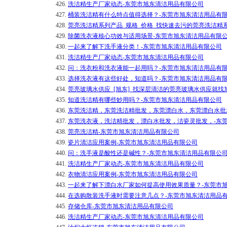
426.
洗洁精生产厂家动态-东莞市旭东清洁用品有限公司
427.
桶装洗洁精有什么特点值得选择？-东莞市旭东清洁用品有
428.
莞亮洗洁精系列产品_规格_价格_找快速去污的莞亮洗洁精
429.
除菌洗衣液核心功效与适用场景-东莞市旭东清洁用品有限
430.
一起来了解下洗手液分类！-东莞市旭东清洁用品有限公司
431.
洗洁精生产厂家动态-东莞市旭东清洁用品有限公司
432.
问：洗衣粉和洗衣液能一起用吗？-东莞市旭东清洁用品有
433.
选择洗衣液有这些好处，知道吗？-东莞市旭东清洁用品有
434.
莞亮玻璃水供应_[旭东]_找深层清洁的莞亮玻璃水供应就找
435.
知道洗洁精有哪些妙用吗？-东莞市旭东清洁用品有限公司
436.
东莞洗洁精，东莞洗洁精批发，东莞漂白水，东莞漂白水批
437.
东莞洗衣液，洗洁精批发，漂白水批发，洁瓷灵批发，-东
438.
莞亮洗洁精-东莞市旭东清洁用品有限公司
439.
瓷片清洁应用案例-东莞市旭东清洁用品有限公司
440.
问：洗手液是酸性还是碱性？-东莞市旭东清洁用品有限公
441.
洗洁精生产厂家动态-东莞市旭东清洁用品有限公司
442.
衣物清洁应用案例-东莞市旭东清洁用品有限公司
443.
一起来了解下漂白水厂家如何提高使用效果质量？-东莞市
444.
在选购散装洗手液时需要注意几点？-东莞市旭东清洁用品
445.
存储仓库-东莞市旭东清洁用品有限公司
446.
洗洁精生产厂家动态-东莞市旭东清洁用品有限公司