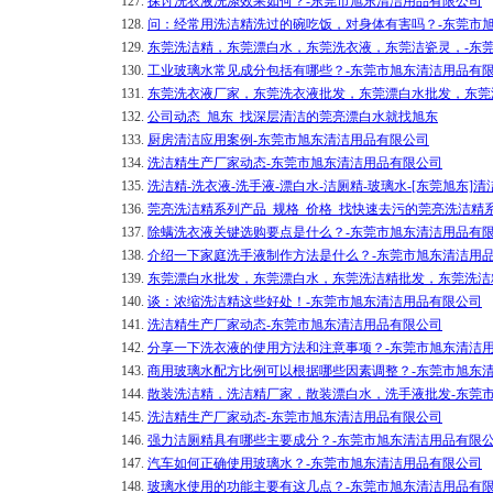
127.
探讨洗衣液洗涤效果如何？-东莞市旭东清洁用品有限公司
128.
问：经常用洗洁精洗过的碗吃饭，对身体有害吗？-东莞市
129.
东莞洗洁精，东莞漂白水，东莞洗衣液，东莞洁瓷灵，-东
130.
工业玻璃水常见成分包括有哪些？-东莞市旭东清洁用品有
131.
东莞洗衣液厂家，东莞洗衣液批发，东莞漂白水批发，东莞
132.
公司动态_旭东_找深层清洁的莞亮漂白水就找旭东
133.
厨房清洁应用案例-东莞市旭东清洁用品有限公司
134.
洗洁精生产厂家动态-东莞市旭东清洁用品有限公司
135.
洗洁精-洗衣液-洗手液-漂白水-洁厕精-玻璃水-[东莞旭东]
136.
莞亮洗洁精系列产品_规格_价格_找快速去污的莞亮洗洁精
137.
除螨洗衣液关键选购要点是什么？-东莞市旭东清洁用品有
138.
介绍一下家庭洗手液制作方法是什么？-东莞市旭东清洁用
139.
东莞漂白水批发，东莞漂白水，东莞洗洁精批发，东莞洗洁
140.
谈：浓缩洗洁精这些好处！-东莞市旭东清洁用品有限公司
141.
洗洁精生产厂家动态-东莞市旭东清洁用品有限公司
142.
分享一下洗衣液的使用方法和注意事项？-东莞市旭东清洁
143.
商用玻璃水配方比例可以根据哪些因素调整？-东莞市旭东
144.
散装洗洁精，洗洁精厂家，散装漂白水，洗手液批发-东莞
145.
洗洁精生产厂家动态-东莞市旭东清洁用品有限公司
146.
强力洁厕精具有哪些主要成分？-东莞市旭东清洁用品有限
147.
汽车如何正确使用玻璃水？-东莞市旭东清洁用品有限公司
148.
玻璃水使用的功能主要有这几点？-东莞市旭东清洁用品有