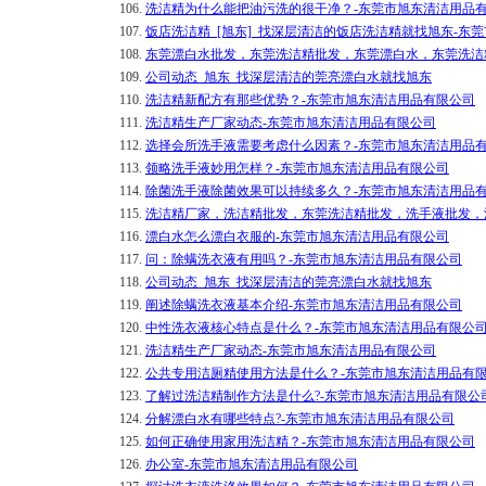
106.
洗洁精为什么能把油污洗的很干净？-东莞市旭东清洁用品
107.
饭店洗洁精_[旭东]_找深层清洁的饭店洗洁精就找旭东-东
108.
东莞漂白水批发，东莞洗洁精批发，东莞漂白水，东莞洗洁
109.
公司动态_旭东_找深层清洁的莞亮漂白水就找旭东
110.
洗洁精新配方有那些优势？-东莞市旭东清洁用品有限公司
111.
洗洁精生产厂家动态-东莞市旭东清洁用品有限公司
112.
选择会所洗手液需要考虑什么因素？-东莞市旭东清洁用品
113.
领略洗手液妙用怎样？-东莞市旭东清洁用品有限公司
114.
除菌洗手液除菌效果可以持续多久？-东莞市旭东清洁用品
115.
洗洁精厂家，洗洁精批发，东莞洗洁精批发，洗手液批发，
116.
漂白水怎么漂白衣服的-东莞市旭东清洁用品有限公司
117.
问：除螨洗衣液有用吗？-东莞市旭东清洁用品有限公司
118.
公司动态_旭东_找深层清洁的莞亮漂白水就找旭东
119.
阐述除螨洗衣液基本介绍-东莞市旭东清洁用品有限公司
120.
中性洗衣液核心特点是什么？-东莞市旭东清洁用品有限公
121.
洗洁精生产厂家动态-东莞市旭东清洁用品有限公司
122.
公共专用洁厕精使用方法是什么？-东莞市旭东清洁用品有
123.
了解过洗洁精制作方法是什么?-东莞市旭东清洁用品有限公
124.
分解漂白水有哪些特点?-东莞市旭东清洁用品有限公司
125.
如何正确使用家用洗洁精？-东莞市旭东清洁用品有限公司
126.
办公室-东莞市旭东清洁用品有限公司