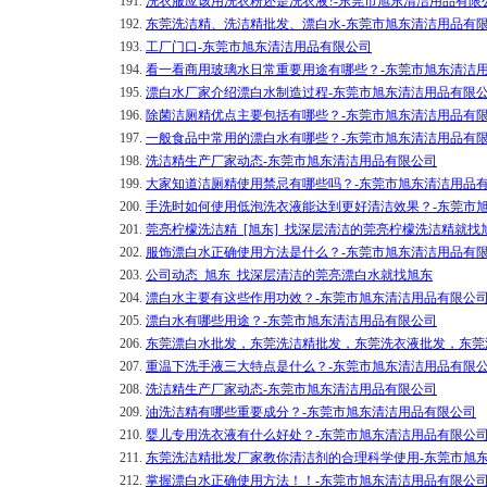
191.
洗衣服应该用洗衣粉还是洗衣液?-东莞市旭东清洁用品有限
192.
东莞洗洁精、洗洁精批发、漂白水-东莞市旭东清洁用品有
193.
工厂门口-东莞市旭东清洁用品有限公司
194.
看一看商用玻璃水日常重要用途有哪些？-东莞市旭东清洁
195.
漂白水厂家介绍漂白水制造过程-东莞市旭东清洁用品有限
196.
除菌洁厕精优点主要包括有哪些？-东莞市旭东清洁用品有
197.
一般食品中常用的漂白水有哪些？-东莞市旭东清洁用品有
198.
洗洁精生产厂家动态-东莞市旭东清洁用品有限公司
199.
大家知道洁厕精使用禁忌有哪些吗？-东莞市旭东清洁用品
200.
手洗时如何使用低泡洗衣液能达到更好清洁效果？-东莞市
201.
莞亮柠檬洗洁精_[旭东]_找深层清洁的莞亮柠檬洗洁精就找
202.
服饰漂白水正确使用方法是什么？-东莞市旭东清洁用品有
203.
公司动态_旭东_找深层清洁的莞亮漂白水就找旭东
204.
漂白水主要有这些作用功效？-东莞市旭东清洁用品有限公
205.
漂白水有哪些用途？-东莞市旭东清洁用品有限公司
206.
东莞漂白水批发，东莞洗洁精批发，东莞洗衣液批发，东莞
207.
重温下洗手液三大特点是什么？-东莞市旭东清洁用品有限
208.
洗洁精生产厂家动态-东莞市旭东清洁用品有限公司
209.
油洗洁精有哪些重要成分？-东莞市旭东清洁用品有限公司
210.
婴儿专用洗衣液有什么好处？-东莞市旭东清洁用品有限公
211.
东莞洗洁精批发厂家教你清洁剂的合理科学使用-东莞市旭
212.
掌握漂白水正确使用方法！！-东莞市旭东清洁用品有限公