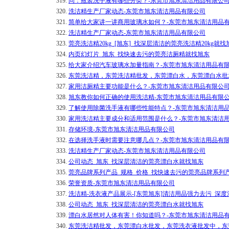
319.
问：瓶装洗手液有哪些分类？-东莞市旭东清洁用品有限公
320.
洗洁精生产厂家动态-东莞市旭东清洁用品有限公司
321.
简单给大家讲一讲商用玻璃水如何？-东莞市旭东清洁用品
322.
洗洁精生产厂家动态-东莞市旭东清洁用品有限公司
323.
莞亮洗洁精20kg_[旭东]_找深层清洁的莞亮洗洁精20kg
324.
内页幻灯片_旭东_找快速去污的莞亮洁厕精就找旭东
325.
给大家介绍汽车玻璃水加量指南？-东莞市旭东清洁用品有
326.
东莞洗洁精，东莞洗洁精批发，东莞漂白水，东莞漂白水批
327.
家用洁厕精主要功能是什么？-东莞市旭东清洁用品有限公
328.
旭东教你如何正确的使用洗洁精-东莞市旭东清洁用品有限
329.
了解使用除菌洗手液有哪些性能特点？-东莞市旭东清洁用
330.
家用洗洁精主要成分和适用范围是什么？-东莞市旭东清洁
331.
存储环境-东莞市旭东清洁用品有限公司
332.
在选择洗手液时需要注意哪几点？-东莞市旭东清洁用品有
333.
洗洁精生产厂家动态-东莞市旭东清洁用品有限公司
334.
公司动态_旭东_找深层清洁的莞亮漂白水就找旭东
335.
莞亮品牌系列产品_规格_价格_找快速去污的莞亮品牌系列
336.
荣誉资质-东莞市旭东清洁用品有限公司
337.
洗洁精-洗衣液产品展示-[东莞旭东]清洁用品强力去污_深度
338.
公司动态_旭东_找深层清洁的莞亮漂白水就找旭东
339.
漂白水居然对人体有害！你知道吗？-东莞市旭东清洁用品
340.
东莞洗洁精批发，东莞漂白水批发，东莞洗衣液批发中，东