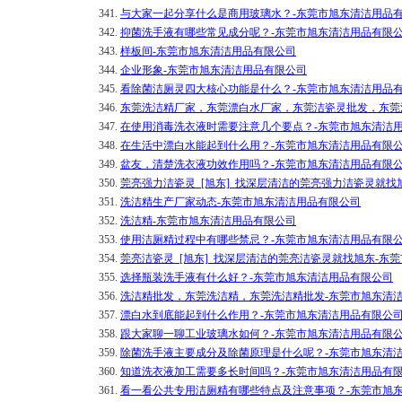
341.
与大家一起分享什么是商用玻璃水？-东莞市旭东清洁用品
342.
抑菌洗手液有哪些常见成分呢？-东莞市旭东清洁用品有限
343.
样板间-东莞市旭东清洁用品有限公司
344.
企业形象-东莞市旭东清洁用品有限公司
345.
看除菌洁厕灵四大核心功能是什么？-东莞市旭东清洁用品
346.
东莞洗洁精厂家，东莞漂白水厂家，东莞洁瓷灵批发，东莞
347.
在使用消毒洗衣液时需要注意几个要点？-东莞市旭东清洁
348.
在生活中漂白水能起到什么用？-东莞市旭东清洁用品有限
349.
盆友，清楚洗衣液功效作用吗？-东莞市旭东清洁用品有限
350.
莞亮强力洁瓷灵_[旭东]_找深层清洁的莞亮强力洁瓷灵就找
351.
洗洁精生产厂家动态-东莞市旭东清洁用品有限公司
352.
洗洁精-东莞市旭东清洁用品有限公司
353.
使用洁厕精过程中有哪些禁忌？-东莞市旭东清洁用品有限
354.
莞亮洁瓷灵_[旭东]_找深层清洁的莞亮洁瓷灵就找旭东-东
355.
选择瓶装洗手液有什么好？-东莞市旭东清洁用品有限公司
356.
洗洁精批发，东莞洗洁精，东莞洗洁精批发-东莞市旭东清
357.
漂白水到底能起到什么作用？-东莞市旭东清洁用品有限公
358.
跟大家聊一聊工业玻璃水如何？-东莞市旭东清洁用品有限
359.
除菌洗手液主要成分及除菌原理是什么呢？-东莞市旭东清
360.
知道洗衣液加工需要多长时间吗？-东莞市旭东清洁用品有
361.
看一看公共专用洁厕精有哪些特点及注意事项？-东莞市旭