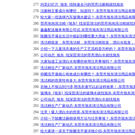
277.
内页幻灯片_旭东_找快速去污的莞亮洁厕精就找旭东
278.
洁厕精主要成分有哪些，知道吗？-东莞市旭东清洁用品有
279.
给大家一些选择汽车玻璃水建议？-东莞市旭东清洁用品有
280.
莞亮泡泡洗洁精_[旭东]_找深层清洁的莞亮泡泡洗洁精就找
281.
鑫鑫配送服务有限公司试-东莞市旭东清洁用品有限公司
282.
除菌洗手液在生活中能起到哪些重大用途？-东莞市旭东清
283.
洗洁精批发，东莞洗洁精，东莞洗洁精批发，漂白水批发，
284.
介绍一下儿童洗衣液的生产工艺流程是怎样的？-东莞市旭
285.
公司动态_旭东_找深层清洁的莞亮漂白水就找旭东
286.
大家知道工业漂白水有哪些使用注意事项吗？-东莞市旭东
287.
洗洁精生产厂家动态-东莞市旭东清洁用品有限公司
288.
抑菌洗手液核心有效成分有哪些？-东莞市旭东清洁用品有
289.
洗洁精的危害性有多大-东莞市旭东清洁用品有限公司
290.
衣物上不慎沾到污渍,用洗衣液可以起这样效果！-东莞市旭
291.
玻璃水_[旭东]_找深层清洁的玻璃水就找旭东-东莞市旭东
292.
公司动态_旭东_找深层清洁的莞亮漂白水就找旭东
293.
洗洁精生产厂家动态-东莞市旭东清洁用品有限公司
294.
注意！吸入漂白水的危害-东莞市旭东清洁用品有限公司
295.
介绍一下除菌洁厕精使用方法与注意事项？-东莞市旭东清
296.
洗洁精生产厂家动态-东莞市旭东清洁用品有限公司
297.
给大家讲一讲关于除菌洗手液详细介绍-东莞市旭东清洁用