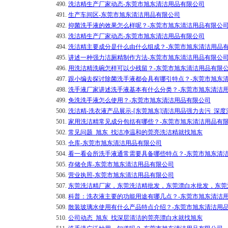
490.
洗洁精生产厂家动态-东莞市旭东清洁用品有限公司
491.
生产车间区-东莞市旭东清洁用品有限公司
492.
抑菌洗手液的效果怎么样呢？-东莞市旭东清洁用品有限公
493.
洗洁精生产厂家动态-东莞市旭东清洁用品有限公司
494.
洗洁精主要成分是什么由什么组成？-东莞市旭东清洁用品
495.
讲述一种强力洁厕精制作方法-东莞市旭东清洁用品有限公
496.
用洗洁精洗碗怎样可以少残留？-东莞市旭东清洁用品有限
497.
跟小编去探讨除菌洗手液都会具有哪引特点？-东莞市旭东
498.
洗手液厂家讲述洗手液基本有什么分类？-东莞市旭东清洁
499.
免洗洗手液怎么使用？-东莞市旭东清洁用品有限公司
500.
洗洁精-洗衣液产品展示-[东莞旭东]清洁用品强力去污_深度
501.
家用洗洁精常见成分包括有哪些？-东莞市旭东清洁用品有
502.
常见问题_旭东_找洁净温和的莞亮洗洁精就找旭东
503.
仓库-东莞市旭东清洁用品有限公司
504.
看一看会所洗手液通常需要具备哪些特点？-东莞市旭东清
505.
存储仓库-东莞市旭东清洁用品有限公司
506.
营业执照-东莞市旭东清洁用品有限公司
507.
东莞洗洁精厂家，东莞洗洁精批发，东莞漂白水批发，东莞
508.
科普：洗衣液主要的功能用途有哪几点？-东莞市旭东清洁
509.
散装玻璃水使用有什么产品特点介绍？-东莞市旭东清洁用
510.
公司动态_旭东_找深层清洁的莞亮漂白水就找旭东