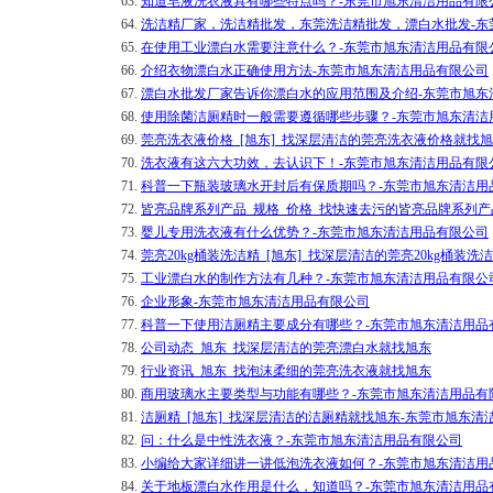
63.
知道皂液洗衣液具有哪些特点吗？-东莞市旭东清洁用品有限
64.
洗洁精厂家，洗洁精批发，东莞洗洁精批发，漂白水批发-东
65.
在使用工业漂白水需要注意什么？-东莞市旭东清洁用品有限
66.
介绍衣物漂白水正确使用方法-东莞市旭东清洁用品有限公司
67.
漂白水批发厂家告诉你漂白水的应用范围及介绍-东莞市旭东
68.
使用除菌洁厕精时一般需要遵循哪些步骤？-东莞市旭东清洁
69.
莞亮洗衣液价格_[旭东]_找深层清洁的莞亮洗衣液价格就找
70.
洗衣液有这六大功效，去认识下！-东莞市旭东清洁用品有限
71.
科普一下瓶装玻璃水开封后有保质期吗？-东莞市旭东清洁用
72.
皆亮品牌系列产品_规格_价格_找快速去污的皆亮品牌系列
73.
婴儿专用洗衣液有什么优势？-东莞市旭东清洁用品有限公司
74.
莞亮20kg桶装洗洁精_[旭东]_找深层清洁的莞亮20kg桶
75.
工业漂白水的制作方法有几种？-东莞市旭东清洁用品有限公
76.
企业形象-东莞市旭东清洁用品有限公司
77.
科普一下使用洁厕精主要成分有哪些？-东莞市旭东清洁用品
78.
公司动态_旭东_找深层清洁的莞亮漂白水就找旭东
79.
行业资讯_旭东_找泡沫柔细的莞亮洗衣液就找旭东
80.
商用玻璃水​主要类型与功能有哪些？-东莞市旭东清洁用品有
81.
洁厕精_[旭东]_找深层清洁的洁厕精就找旭东-东莞市旭东清
82.
问：什么是中性洗衣液？-东莞市旭东清洁用品有限公司
83.
小编给大家详细讲一讲低泡洗衣液如何？-东莞市旭东清洁用
84.
关于地板漂白水作用是什么，知道吗？-东莞市旭东清洁用品