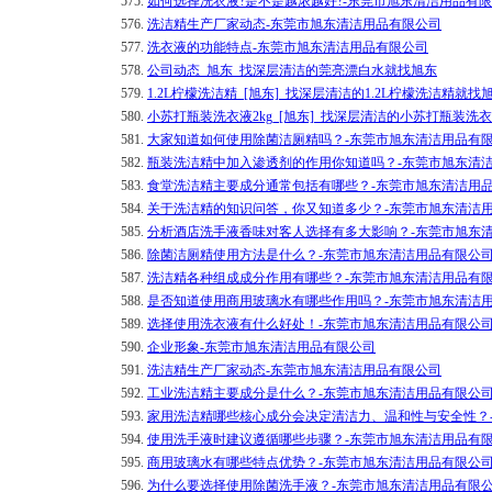
575.
如何选择洗衣液?是不是越浓越好?-东莞市旭东清洁用品有
576.
洗洁精生产厂家动态-东莞市旭东清洁用品有限公司
577.
洗衣液的功能特点-东莞市旭东清洁用品有限公司
578.
公司动态_旭东_找深层清洁的莞亮漂白水就找旭东
579.
1.2L柠檬洗洁精_[旭东]_找深层清洁的1.2L柠檬洗洁精
580.
小苏打瓶装洗衣液2kg_[旭东]_找深层清洁的小苏打瓶装洗
581.
大家知道如何使用除菌洁厕精吗？-东莞市旭东清洁用品有
582.
瓶装洗洁精中加入渗透剂的作用你知道吗？-东莞市旭东清
583.
食堂洗洁精主要成分通常包括有哪些？-东莞市旭东清洁用
584.
关于洗洁精的知识问答，你又知道多少？-东莞市旭东清洁
585.
分析酒店洗手液香味对客人选择有多大影响？-东莞市旭东
586.
除菌洁厕精使用方法是什么？-东莞市旭东清洁用品有限公
587.
洗洁精各种组成成分作用有哪些？-东莞市旭东清洁用品有
588.
是否知道使用商用玻璃水有哪些作用吗？-东莞市旭东清洁
589.
选择使用洗衣液有什么好处！-东莞市旭东清洁用品有限公
590.
企业形象-东莞市旭东清洁用品有限公司
591.
洗洁精生产厂家动态-东莞市旭东清洁用品有限公司
592.
工业洗洁精主要成分是什么？-东莞市旭东清洁用品有限公
593.
家用洗洁精哪些核心成分会决定清洁力、温和性与安全性？
594.
使用洗手液时建议遵循哪些步骤？-东莞市旭东清洁用品有
595.
商用玻璃水有哪些特点优势？-东莞市旭东清洁用品有限公
596.
为什么要选择使用除菌洗手液？-东莞市旭东清洁用品有限