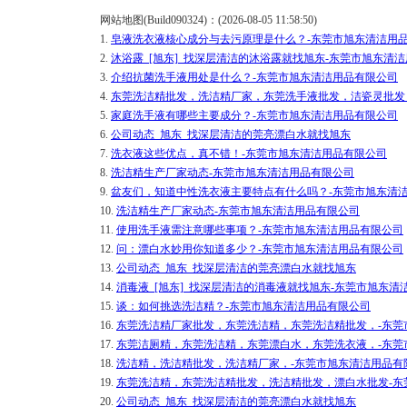
网站地图(Build090324)：(2026-08-05 11:58:50)
1.
皂液洗衣液核心成分与去污原理是什么？-东莞市旭东清洁用
2.
沐浴露_[旭东]_找深层清洁的沐浴露就找旭东-东莞市旭东清
3.
介绍抗菌洗手液用处是什么？-东莞市旭东清洁用品有限公司
4.
东莞洗洁精批发，洗洁精厂家，东莞洗手液批发，洁瓷灵批发
5.
家庭洗手液有哪些主要成分？-东莞市旭东清洁用品有限公司
6.
公司动态_旭东_找深层清洁的莞亮漂白水就找旭东
7.
洗衣液这些优点，真不错！-东莞市旭东清洁用品有限公司
8.
洗洁精生产厂家动态-东莞市旭东清洁用品有限公司
9.
盆友们，知道中性洗衣液主要特点有什么吗？-东莞市旭东清
10.
洗洁精生产厂家动态-东莞市旭东清洁用品有限公司
11.
使用洗手液需注意哪些事项？-东莞市旭东清洁用品有限公司
12.
问：漂白水妙用你知道多少？-东莞市旭东清洁用品有限公司
13.
公司动态_旭东_找深层清洁的莞亮漂白水就找旭东
14.
消毒液_[旭东]_找深层清洁的消毒液就找旭东-东莞市旭东清
15.
谈：如何挑选洗洁精？-东莞市旭东清洁用品有限公司
16.
东莞洗洁精厂家批发，东莞洗洁精，东莞洗洁精批发，-东莞
17.
东莞洁厕精，东莞洗洁精，东莞漂白水，东莞洗衣液，-东莞
18.
洗洁精，洗洁精批发，洗洁精厂家，-东莞市旭东清洁用品有
19.
东莞洗洁精，东莞洗洁精批发，洗洁精批发，漂白水批发-东
20.
公司动态_旭东_找深层清洁的莞亮漂白水就找旭东