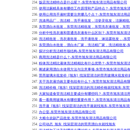
234.
饭店洗洁精特点是什么呢？-东莞市旭东清洁用品有限公司
235.
使用洁厕精具体有哪些工作原理和产品特点？-东莞市旭东
236.
使用公用洗手液时需要注意哪几个点？-东莞市旭东清洁用
237.
洗涤用品厂，洗洁精，洗手液批发，洁瓷灵批发，洁厕精批
238.
东莞漂白水批发，东莞洗洁精批发，东莞洗衣液批发，东莞
239.
分析中性洗衣液和普通洗衣液有什么区别？-东莞市旭东清
240.
洗洁精批发，洗衣液批发，洗手液批发，淋浴露批发，-东
241.
东莞漂白水批发，漂白水厂家，洗洁精厂家，洗洁精批发-
242.
探讨分析洗洁精市场结构-东莞市旭东清洁用品有限公司
243.
商用洗洁精是什么？-东莞市旭东清洁用品有限公司
244.
粉体洗洁精比液体洗洁精相比有什么优势？-东莞市旭东清
245.
阐述家用漂白水使用方法与注意事项-东莞市旭东清洁用品
246.
莞亮玻璃水批发价_[旭东]_找深层清洁的莞亮玻璃水批发
247.
关于洗衣液功效主要包括有什么？-东莞市旭东清洁用品有
248.
洗洁精价格_[旭东]_找深层清洁的洗洁精价格就找旭东-东
249.
大家知道食堂洗洁精主要成分有哪些吗？-东莞市旭东清洁
250.
看一看商用玻璃水有哪些重要作用？-东莞市旭东清洁用品
251.
洗手液_[旭东]_找深层清洁的洗手液就找旭东-东莞市旭东
252.
办公室-东莞市旭东清洁用品有限公司
253.
大粮仓农副产品批发-东莞市旭东清洁用品有限公司
254.
公司动态_旭东_找深层清洁的莞亮漂白水就找旭东