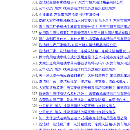
362.
洗洁精主要有哪些成份？-东莞市旭东清洁用品有限公司
363.
公司动态_旭东_找深层清洁的莞亮漂白水就找旭东
364.
企业形象-东莞市旭东清洁用品有限公司
365.
提醒大家在使用地板漂白水时需要注意几个点？-东莞市旭
366.
洗手液工厂分析洗手液都有哪些分类？-东莞市旭东清洁用
367.
使用洗手液过程要注意哪些问题?-东莞市旭东清洁用品有限
368.
漂白水到底是什么，有什么用？-东莞市旭东清洁用品有限
369.
洗洁精生产厂家动态-东莞市旭东清洁用品有限公司
370.
洗洁精厂家，洗洁精批发，东莞洗洁精，东莞洗洁精批发，
371.
探讨商用玻璃水核心成分及用途是什么？-东莞市旭东清洁
372.
大家知道商用玻璃水具有哪些功能特点吗？-东莞市旭东清
373.
公司动态_旭东_找深层清洁的莞亮漂白水就找旭东
374.
关于酒店洗手液应该如何储存，大家知道吗？-东莞市旭东
375.
洗洁精厂家，洗洁精批发，洗洁精，洗衣粉，漂白水批发，
376.
大家知道瓶装洗手液需要做哪些日常清洁保养吗？-东莞市
377.
原来洗手液还有这么多种功效！-东莞市旭东清洁用品有限
378.
东莞洗衣液厂家，洗衣液批发，东莞洗洁精，东莞漂白水，
379.
公司动态_旭东_找深层清洁的莞亮漂白水就找旭东
380.
公司动态_旭东_找深层清洁的莞亮漂白水就找旭东
381.
问：为什么洗洁精能去油？-东莞市旭东清洁用品有限公司
382.
洗洁精，洗洁精厂家，洗洁精批发，东莞洗洁精-东莞市旭