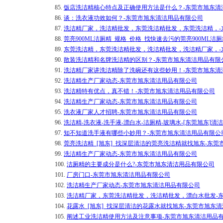
85.
饭店洗洁精核心特点及正确使用方法是什么？-东莞市旭东清
86.
谈：洗衣液功效如何？-东莞市旭东清洁用品有限公司
87.
洗洁精厂家，洗洁精批发，东莞洗洁精批发，东莞洗洁精，-
88.
莞亮900ML洁厕精_规格_价格_找快速去污的莞亮900ML
89.
东莞洗洁精，东莞洗洁精批发，洗洁精批发，洗洁精厂家，-
90.
散装洗洁精和名牌洗洁精的区别？-东莞市旭东清洁用品有限
91.
洗洁精厂家讲洗洁精除了洗碗还有这些妙用！-东莞市旭东清
92.
洗洁精生产厂家动态-东莞市旭东清洁用品有限公司
93.
洗洁精特有优点，真不错！-东莞市旭东清洁用品有限公司
94.
洗洁精生产厂家动态-东莞市旭东清洁用品有限公司
95.
洗衣液厂家人才招聘-东莞市旭东清洁用品有限公司
96.
洗洁精-洗衣液-洗手液-漂白水-洁厕精-玻璃水-[东莞旭东]
97.
知不知道洗手液有哪些小妙用？-东莞市旭东清洁用品有限公
98.
莞亮洗洁精_[旭东]_找深层清洁的莞亮洗洁精就找旭东-东
99.
洗洁精生产厂家动态-东莞市旭东清洁用品有限公司
100.
洁厕精的主要成分是什么?-东莞市旭东清洁用品有限公司
101.
厂房门口-东莞市旭东清洁用品有限公司
102.
洗洁精生产厂家动态-东莞市旭东清洁用品有限公司
103.
洗洁精厂家，东莞洗洁精批发，洗洁精批发，漂白水批发-
104.
花露水_[旭东]_找深层清洁的花露水就找旭东-东莞市旭东
105.
阐述工业洗洁精使用方法及注意事项-东莞市旭东清洁用品