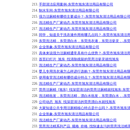
213.
手部清洁应用案例-东莞市旭东清洁用品有限公司
214.
制水车间-东莞市旭东清洁用品有限公司
215.
强力洁厕精有哪些主要成分？-东莞市旭东清洁用品有限公
216.
洗洁精生产厂家动态-东莞市旭东清洁用品有限公司
217.
洗洁精生产厂家动态-东莞市旭东清洁用品有限公司
218.
同学，知道关于洗衣液作用有哪几点吗？-东莞市旭东清洁
219.
东莞洗洁精，东莞漂白水，东莞洗衣液，东莞洁瓷灵，-东
220.
企业形象-东莞市旭东清洁用品有限公司
221.
具体来说强力洁厕精通常具有什么优势？-东莞市旭东清洁
222.
首页幻灯片_旭东_找清除残留的莞亮洁瓷灵就找旭东
223.
洗洁精生产厂家动态-东莞市旭东清洁用品有限公司
224.
婴儿专用洗衣液怎么样进行选购？-东莞市旭东清洁用品有
225.
使用食堂洗洁精有哪些成分特点？-东莞市旭东清洁用品有
226.
洗洁精生产厂家动态-东莞市旭东清洁用品有限公司
227.
莞亮洁厕精_[旭东]_找深层清洁的莞亮洁厕精就找旭东-东
228.
洗洁精批发，东莞洗洁精，漂白水批发，东莞漂白水，-东
229.
公司动态_旭东_找深层清洁的莞亮漂白水就找旭东
230.
大家知道公共专用洁厕精核心特点是什么吗？-东莞市旭东
231.
企业形象-东莞市旭东清洁用品有限公司
232.
洗洁精生产厂家动态-东莞市旭东清洁用品有限公司
233.
莞亮洗洁精系列产品_规格_价格_找快速去污的莞亮洗洁精