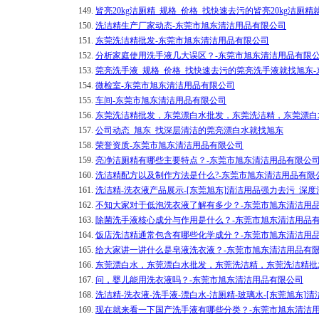
149.
皆亮20kg洁厕精_规格_价格_找快速去污的皆亮20kg洁
150.
洗洁精生产厂家动态-东莞市旭东清洁用品有限公司
151.
东莞洗洁精批发-东莞市旭东清洁用品有限公司
152.
分析家庭使用洗手液几大误区？-东莞市旭东清洁用品有限
153.
莞亮洗手液_规格_价格_找快速去污的莞亮洗手液就找旭东
154.
微检室-东莞市旭东清洁用品有限公司
155.
车间-东莞市旭东清洁用品有限公司
156.
东莞洗洁精批发，东莞漂白水批发，东莞洗洁精，东莞漂白
157.
公司动态_旭东_找深层清洁的莞亮漂白水就找旭东
158.
荣誉资质-东莞市旭东清洁用品有限公司
159.
亮净洁厕精有哪些主要特点？-东莞市旭东清洁用品有限公
160.
洗洁精配方以及制作方法是什么?-东莞市旭东清洁用品有限
161.
洗洁精-洗衣液产品展示-[东莞旭东]清洁用品强力去污_深度
162.
不知大家对于低泡洗衣液了解有多少？-东莞市旭东清洁用
163.
除菌洗手液核心成分与作用是什么？-东莞市旭东清洁用品
164.
饭店洗洁精通常包含有哪些化学成分？-东莞市旭东清洁用
165.
给大家讲一讲什么是皂液洗衣液？-东莞市旭东清洁用品有
166.
东莞漂白水，东莞漂白水批发，东莞洗洁精，东莞洗洁精批
167.
问，婴儿能用洗衣液吗？-东莞市旭东清洁用品有限公司
168.
洗洁精-洗衣液-洗手液-漂白水-洁厕精-玻璃水-[东莞旭东]
169.
现在就来看一下国产洗手液有哪些分类？-东莞市旭东清洁