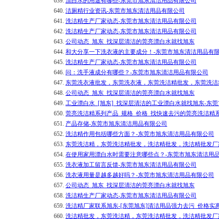
639.
漂白水的用途有哪些-东莞市旭东清洁用品有限公司
640.
洁厕精行业资讯-东莞市旭东清洁用品有限公司
641.
洗洁精生产厂家动态-东莞市旭东清洁用品有限公司
642.
洗洁精生产厂家动态-东莞市旭东清洁用品有限公司
643.
公司动态_旭东_找深层清洁的莞亮漂白水就找旭东
644.
和大分享一下洗衣液的主要成分！-东莞市旭东清洁用品有
645.
洗洁精生产厂家动态-东莞市旭东清洁用品有限公司
646.
问：洗手液成分有哪些？-东莞市旭东清洁用品有限公司
647.
东莞洗衣液批发，东莞洗衣液，东莞洗洁精批发，东莞洗洁
648.
公司动态_旭东_找深层清洁的莞亮漂白水就找旭东
649.
工业漂白水_[旭东]_找深层清洁的工业漂白水就找旭东-东
650.
莞亮洗洁精系列产品_规格_价格_找快速去污的莞亮洗洁精
651.
产品存储-东莞市旭东清洁用品有限公司
652.
洗洁精作用包括哪些方面？-东莞市旭东清洁用品有限公司
653.
东莞洗洁精，东莞洗洁精批发，洗洁精批发，洗洁精批发厂
654.
在使用家用漂白水时需要注意哪些点？-东莞市旭东清洁用
655.
洗衣液加工留言反馈-东莞市旭东清洁用品有限公司
656.
洗衣液用量是越多越好吗？-东莞市旭东清洁用品有限公司
657.
公司动态_旭东_找深层清洁的莞亮漂白水就找旭东
658.
洗洁精生产厂家动态-东莞市旭东清洁用品有限公司
659.
洗洁精厂家联系旭东-[东莞旭东]清洁用品强力去污_价格实
660.
洗洁精批发，东莞洗洁精，东莞洗洁精批发，洗洁精批发厂