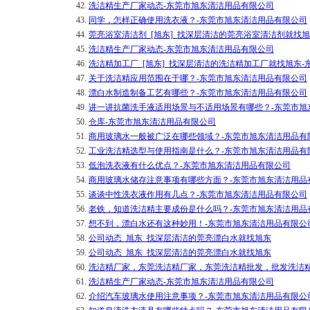
42.
洗洁精生产厂家动态-东莞市旭东清洁用品有限公司
43.
同学，怎样正确使用洗衣液？-东莞市旭东清洁用品有限公司
44.
莞亮浴室清洁剂_[旭东]_找深层清洁的莞亮浴室清洁剂就找
45.
洗洁精生产厂家动态-东莞市旭东清洁用品有限公司
46.
洗洁精加工厂_[旭东]_找深层清洁的洗洁精加工厂就找旭东
47.
关于洗洁精应用范围在于哪？-东莞市旭东清洁用品有限公司
48.
漂白水制造制备工艺有哪些？-东莞市旭东清洁用品有限公司
49.
讲一讲抗菌洗手液适用场景与不适用场景有哪些？-东莞市旭
50.
仓库-东莞市旭东清洁用品有限公司
51.
商用玻璃水一般被广泛在哪些领域？-东莞市旭东清洁用品有
52.
工业洗洁精选型与使用指南是什么？-东莞市旭东清洁用品有
53.
低泡洗衣液有什么优点？-东莞市旭东清洁用品有限公司
54.
商用玻璃水储存注意事项有哪些方面？-东莞市旭东清洁用品
55.
谈谈中性洗衣液作用有几点？-东莞市旭东清洁用品有限公司
56.
老铁，知道洗洁精主要成份是什么吗？-东莞市旭东清洁用品
57.
想不到，漂白水还有这种妙用！-东莞市旭东清洁用品有限公
58.
公司动态_旭东_找深层清洁的莞亮漂白水就找旭东
59.
公司动态_旭东_找深层清洁的莞亮漂白水就找旭东
60.
洗洁精厂家，东莞洗洁精厂家，东莞洗洁精批发，批发洗洁精
61.
洗洁精生产厂家动态-东莞市旭东清洁用品有限公司
62.
介绍汽车玻璃水使用注意事项？-东莞市旭东清洁用品有限公