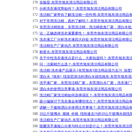
170.
实验室-东莞市旭东清洁用品有限公司
171.
分析洗衣液优势如何？-东莞市旭东清洁用品有限公司
172.
洗洁精厂家带你了解洗洁精一些作用-东莞市旭东清洁用品
173.
对于常用洗洁精，真的了解吗？-东莞市旭东清洁用品有限
174.
东莞洗洁精批发，东莞洗洁精，洗洁精批发厂家，漂白水批
175.
论：正确选择洗衣液重要性！-东莞市旭东清洁用品有限公
176.
洗衣液工厂分析洗衣液四大好处-东莞市旭东清洁用品有限
177.
洗洁精生产厂家动态-东莞市旭东清洁用品有限公司
178.
标签仓-东莞市旭东清洁用品有限公司
179.
关于中性洗衣液优点是什么，大家知道吗？-东莞市旭东清
180.
问：洁厕精怎么选？-东莞市旭东清洁用品有限公司
181.
洗洁精-洗衣液产品展示-[东莞旭东]清洁用品强力去污_深度
182.
漂白水_[旭东]_找深层清洁的漂白水就找旭东-东莞市旭东
183.
洗手液厂家，东莞洗洁精厂家，东莞漂白水厂家，洗衣液厂
184.
漂白水的使用注意事项-东莞市旭东清洁用品有限公司
185.
洗洁精厂家洗洁精如何选择误区？-东莞市旭东清洁用品有
186.
跟小编探讨下洗衣液会有哪些优点？-东莞市旭东清洁用品
187.
讲解一下服饰漂白水使用注意事项？-东莞市旭东清洁用品
188.
10公斤玻璃水_规格_价格_找快速去污的10公斤玻璃水就
189.
洗洁精生产厂家动态-东莞市旭东清洁用品有限公司
190.
除菌洗手液核心分类与特点分别是什么？-东莞市旭东清洁