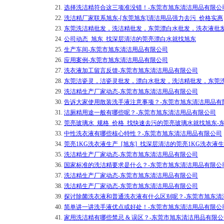
21.
选择洗洁精符合这三项准没错！-东莞市旭东清洁用品有限公
22.
洗洁精厂家联系旭东-[东莞旭东]清洁用品强力去污_价格实惠
23.
东莞洗洁精批发，洗洁精批发，东莞漂白水批发，洗衣液批发
24.
公司动态_旭东_找深层清洁的莞亮漂白水就找旭东
25.
生产车间-东莞市旭东清洁用品有限公司
26.
应用案例-东莞市旭东清洁用品有限公司
27.
洗衣液加工留言反馈-东莞市旭东清洁用品有限公司
28.
东莞洁瓷灵，洁瓷灵批发，漂白水批发，洗洁精批发，东莞洗
29.
洗洁精生产厂家动态-东莞市旭东清洁用品有限公司
30.
告诉大家使用散装洗手液注意事项？-东莞市旭东清洁用品有
31.
洁厕精用途一般有哪些呢？-东莞市旭东清洁用品有限公司
32.
莞亮玻璃水_规格_价格_找快速去污的莞亮玻璃水就找旭东-
33.
中性洗衣液有哪些核心特性？-东莞市旭东清洁用品有限公司
34.
莞亮1KG洗衣液生产_[旭东]_找深层清洁的莞亮1KG洗衣
35.
洗洁精生产厂家动态-东莞市旭东清洁用品有限公司
36.
国家标准的洗洁精要求是什么？-东莞市旭东清洁用品有限公
37.
洗洁精生产厂家动态-东莞市旭东清洁用品有限公司
38.
洗洁精生产厂家动态-东莞市旭东清洁用品有限公司
39.
探讨除菌洗衣液和普通洗衣液有什么区别呢？-东莞市旭东清
40.
简单讲一讲洗手液优点或好处！-东莞市旭东清洁用品有限公
41.
家用洗洁精有哪些禁忌 & 误区？-东莞市旭东清洁用品有限公