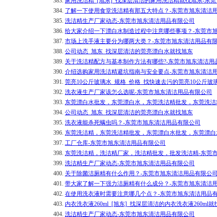
383.
家用洗洁精_[旭东]_找深层清洁的家用洗洁精就找旭东-东
384.
了解一下使用食堂洗洁精有那五大特点？-东莞市旭东清洁
385.
洗洁精生产厂家动态-东莞市旭东清洁用品有限公司
386.
给大家介绍一下漂白水制造过程中注意哪些事项？-东莞市
387.
市场上洗手液主要分为哪两大类？-东莞市旭东清洁用品有
388.
公司动态_旭东_找深层清洁的莞亮漂白水就找旭东
389.
关于洗洁精配方与基本制作方法有哪些?-东莞市旭东清洁用
390.
介绍选购家用洗洁精避坑指南与安全要点-东莞市旭东清洁
391.
莞亮10公斤玻璃水_规格_价格_找快速去污的莞亮10公斤
392.
洗衣液生产厂家该怎么选呢-东莞市旭东清洁用品有限公司
393.
东莞漂白水批发，东莞漂白水，东莞洗洁精批发，东莞洗洁
394.
公司动态_旭东_找深层清洁的莞亮漂白水就找旭东
395.
洗衣液能杀死螨虫吗？-东莞市旭东清洁用品有限公司
396.
东莞洗洁精，东莞洗洁精批发，东莞漂白水批发，东莞漂白
397.
工厂仓库-东莞市旭东清洁用品有限公司
398.
东莞洗洁精，洗洁精厂家，洗洁精批发，批发洗洁精-东莞
399.
洗洁精生产厂家动态-东莞市旭东清洁用品有限公司
400.
关于除菌洁厕精有什么作用？-东莞市旭东清洁用品有限公
401.
带大家了解一下强力洁厕精有什么成分？-东莞市旭东清洁
402.
在使用洗衣液时需要注意哪几个点？-东莞市旭东清洁用品
403.
内衣洗衣液260ml_[旭东]_找深层清洁的内衣洗衣液260m
404.
洗洁精生产厂家动态-东莞市旭东清洁用品有限公司