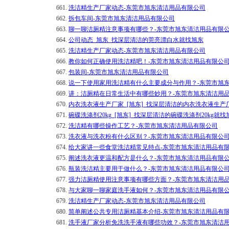
661.
洗洁精生产厂家动态-东莞市旭东清洁用品有限公司
662.
拆包车间-东莞市旭东清洁用品有限公司
663.
聊一聊洁厕精注意事项有哪些？-东莞市旭东清洁用品有限
664.
公司动态_旭东_找深层清洁的莞亮漂白水就找旭东
665.
洗洁精生产厂家动态-东莞市旭东清洁用品有限公司
666.
教你如何正确使用洗洁精吧！-东莞市旭东清洁用品有限公
667.
包装间-东莞市旭东清洁用品有限公司
668.
说一下使用家用洗洁精有什么主要成分与作用？-东莞市旭
669.
讲：洁厕精在日常生活中有哪些妙用？-东莞市旭东清洁用
670.
内衣洗衣液生产厂家_[旭东]_找深层清洁的内衣洗衣液生
671.
碗碟洗涤剂20kg_[旭东]_找深层清洁的碗碟洗涤剂20kg
672.
洗洁精有哪些操作工艺？-东莞市旭东清洁用品有限公司
673.
洗衣液与洗衣粉有什么区别？-东莞市旭东清洁用品有限公
674.
给大家讲一些食堂洗洁精常见特点-东莞市旭东清洁用品有
675.
阐述洗衣液更温和配方是什么？-东莞市旭东清洁用品有限
676.
瓶装洗洁精主要用于做什么？-东莞市旭东清洁用品有限公
677.
强力洁厕精使用注意事项有哪些方面？-东莞市旭东清洁用
678.
与大家聊一聊家庭洗手液如何？-东莞市旭东清洁用品有限
679.
洗洁精生产厂家动态-东莞市旭东清洁用品有限公司
680.
简单阐述公共专用洁厕精基本介绍-东莞市旭东清洁用品有
681.
洗手液厂家分析免洗洗手液有哪些功效？-东莞市旭东清洁