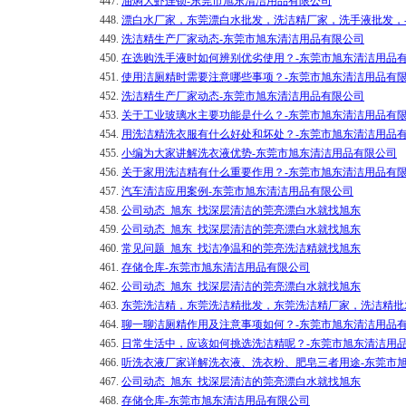
447.
油焖大虾连锁-东莞市旭东清洁用品有限公司
448.
漂白水厂家，东莞漂白水批发，洗洁精厂家，洗手液批发，
449.
洗洁精生产厂家动态-东莞市旭东清洁用品有限公司
450.
在选购洗手液时如何辨别优劣使用？-东莞市旭东清洁用品
451.
使用洁厕精时需要注意哪些事项？-东莞市旭东清洁用品有
452.
洗洁精生产厂家动态-东莞市旭东清洁用品有限公司
453.
关于工业玻璃水主要功能是什么？-东莞市旭东清洁用品有
454.
用洗洁精洗衣服有什么好处和坏处？-东莞市旭东清洁用品
455.
小编为大家讲解洗衣液优势-东莞市旭东清洁用品有限公司
456.
关于家用洗洁精有什么重要作用？-东莞市旭东清洁用品有
457.
汽车清洁应用案例-东莞市旭东清洁用品有限公司
458.
公司动态_旭东_找深层清洁的莞亮漂白水就找旭东
459.
公司动态_旭东_找深层清洁的莞亮漂白水就找旭东
460.
常见问题_旭东_找洁净温和的莞亮洗洁精就找旭东
461.
存储仓库-东莞市旭东清洁用品有限公司
462.
公司动态_旭东_找深层清洁的莞亮漂白水就找旭东
463.
东莞洗洁精，东莞洗洁精批发，东莞洗洁精厂家，洗洁精批
464.
聊一聊洁厕精作用及注意事项如何？-东莞市旭东清洁用品
465.
日常生活中，应该如何挑选洗洁精呢？-东莞市旭东清洁用
466.
听洗衣液厂家详解洗衣液、洗衣粉、肥皂三者用途-东莞市
467.
公司动态_旭东_找深层清洁的莞亮漂白水就找旭东
468.
存储仓库-东莞市旭东清洁用品有限公司