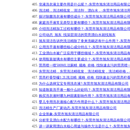
405.
皂液洗衣液主要作用是什么呢？-东莞市旭东清洁用品有限
406.
洗洁精，洗洁精批发，清洁剂，漂白水，-东莞市旭东清洁
407.
探讨除菌洗衣液有哪些成分？-东莞市旭东清洁用品有限公
408.
家庭洗手液常见类型主要有哪些？-东莞市旭东清洁用品有
409.
介绍洗洁精加工过程有哪些？-东莞市旭东清洁用品有限公
410.
公司动态_旭东_找深层清洁的莞亮漂白水就找旭东
411.
旭东清洁告诉您洗洁精除了拿来洗碗还有什么作用？-东莞
412.
公用洗手液有哪些核心成分特点？-东莞市旭东清洁用品有
413.
工业漂白水被广泛应用于哪些领域？-东莞市旭东清洁用品
414.
使用瓶装玻璃水有哪些主要成分？-东莞市旭东清洁用品有
415.
莞亮喷一喷500ML洁厕精_规格_价格_找快速去污的莞亮喷
416.
东莞洗洁精，东莞洗洁精批发，洗洁精批发，洗洁精价格，
417.
莞亮柠香型檬1.2L洗洁精_规格_价格_找快速去污的莞亮柠
418.
为什么选择宝宝专用洗衣液?-东莞市旭东清洁用品有限公司
419.
知道散装洗手液一般什么好处吗？-东莞市旭东清洁用品有
420.
购买洗衣液时哪九种因素影响作用？-东莞市旭东清洁用品
421.
婴儿专用洗衣液核心配方作用是什么？-东莞市旭东清洁用
422.
洗洁精生产厂家动态-东莞市旭东清洁用品有限公司
423.
企业形象-东莞市旭东清洁用品有限公司
424.
分析常见漂白水配方有哪些？-东莞市旭东清洁用品有限公
425.
讲一讲家用漂白水核心用途与操作方法是什么？-东莞市旭