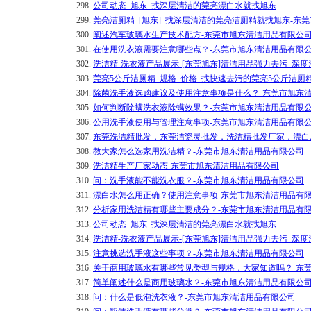
298.
公司动态_旭东_找深层清洁的莞亮漂白水就找旭东
299.
莞亮洁厕精_[旭东]_找深层清洁的莞亮洁厕精就找旭东-东
300.
阐述汽车玻璃水生产技术配方-东莞市旭东清洁用品有限公
301.
在使用洗衣液需要注意哪些点？-东莞市旭东清洁用品有限
302.
洗洁精-洗衣液产品展示-[东莞旭东]清洁用品强力去污_深度
303.
莞亮5公斤洁厕精_规格_价格_找快速去污的莞亮5公斤洁厕
304.
除菌洗手液选购建议及使用注意事项是什么？-东莞市旭东
305.
如何判断除螨洗衣液除螨效果？-东莞市旭东清洁用品有限
306.
公用洗手液使用与管理注意事项-东莞市旭东清洁用品有限
307.
东莞洗洁精批发，东莞洁瓷灵批发，洗洁精批发厂家，漂白
308.
教大家怎么选家用洗洁精？-东莞市旭东清洁用品有限公司
309.
洗洁精生产厂家动态-东莞市旭东清洁用品有限公司
310.
问：洗手液能不能洗衣服？-东莞市旭东清洁用品有限公司
311.
漂白水怎么用正确？使用注意事项-东莞市旭东清洁用品有
312.
分析家用洗洁精有哪些主要成分？-东莞市旭东清洁用品有
313.
公司动态_旭东_找深层清洁的莞亮漂白水就找旭东
314.
洗洁精-洗衣液产品展示-[东莞旭东]清洁用品强力去污_深度
315.
注意挑选洗手液这些事项？-东莞市旭东清洁用品有限公司
316.
关于商用玻璃水有哪些常见类型与规格，大家知道吗？-东
317.
简单阐述什么是商用玻璃水？-东莞市旭东清洁用品有限公
318.
问：什么是低泡洗衣液？-东莞市旭东清洁用品有限公司