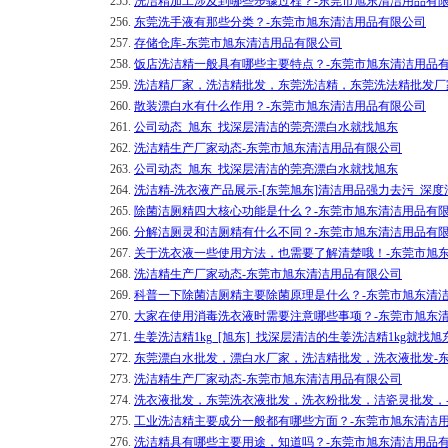
255.
洗洁精加工涉及到哪些步骤过程？-东莞市旭东清洁用品有
256.
东莞洗手液有那些分类？-东莞市旭东清洁用品有限公司
257.
存储仓库-东莞市旭东清洁用品有限公司
258.
饭店洗洁精一般具有哪些主要特点？-东莞市旭东清洁用品
259.
洗洁精厂家，洗洁精批发，东莞洗洁精，东莞洗法精批发厂
260.
散装漂白水有什么作用？-东莞市旭东清洁用品有限公司
261.
公司动态_旭东_找深层清洁的莞亮漂白水就找旭东
262.
洗洁精生产厂家动态-东莞市旭东清洁用品有限公司
263.
公司动态_旭东_找深层清洁的莞亮漂白水就找旭东
264.
洗洁精-洗衣液产品展示-[东莞旭东]清洁用品强力去污_深度
265.
除菌洁厕精四大核心功能是什么？-东莞市旭东清洁用品有
266.
分解洁厕灵和洁厕精有什么不同？-东莞市旭东清洁用品有
267.
关于洗衣液一些使用方法，也需要了解清楚哦！-东莞市旭
268.
洗洁精生产厂家动态-东莞市旭东清洁用品有限公司
269.
科普一下除菌洁厕精主要除菌原理是什么？-东莞市旭东清
270.
大家在使用消毒洗衣液时需要注意哪些事项？-东莞市旭东
271.
生姜洗洁精1kg_[旭东]_找深层清洁的生姜洗洁精1kg就找
272.
东莞漂白水批发，漂白水厂家，洗洁精批发，洗衣液批发-
273.
洗洁精生产厂家动态-东莞市旭东清洁用品有限公司
274.
洗衣液批发，东莞洗衣液批发，洗衣粉批发，洁瓷灵批发，
275.
工业洗洁精主要成分一般都有哪些方面？-东莞市旭东清洁
276.
洗洁精具有哪些主要用途，知道吗？-东莞市旭东清洁用品