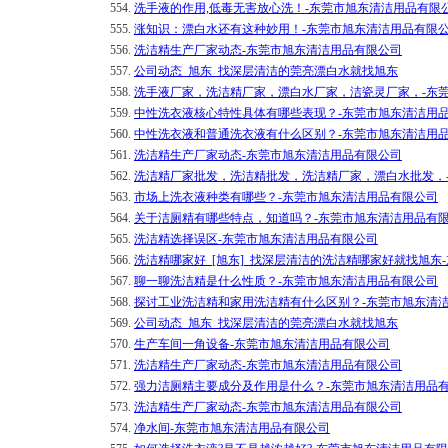
554.
洗手液的作用,低毒无害放心洗！-东莞市旭东清洁用品有限
555.
涨知识：漂白水还有这种妙用！-东莞市旭东清洁用品有限
556.
洗洁精生产厂家动态-东莞市旭东清洁用品有限公司
557.
公司动态_旭东_找深层清洁的莞亮漂白水就找旭东
558.
洗手液厂家，洗洁精厂家，漂白水厂家，洁瓷灵厂家，-东
559.
中性洗衣液核心特性具体有哪些表现？-东莞市旭东清洁用
560.
中性洗衣液和普通洗衣液有什么区别？-东莞市旭东清洁用
561.
洗洁精生产厂家动态-东莞市旭东清洁用品有限公司
562.
洗洁精厂家批发，洗洁精批发，洗洁精厂家，漂白水批发，
563.
市场上洗衣液种类有哪些？-东莞市旭东清洁用品有限公司
564.
关于洁厕精有哪些特点，知道吗？-东莞市旭东清洁用品有
565.
洗洁精选择误区-东莞市旭东清洁用品有限公司
566.
洗洁精哪家好_[旭东]_找深层清洁的洗洁精哪家好就找旭东
567.
聊一聊洗洁精是什么性质？-东莞市旭东清洁用品有限公司
568.
探讨工业洗洁精和家用洗洁精有什么区别？-东莞市旭东清
569.
公司动态_旭东_找深层清洁的莞亮漂白水就找旭东
570.
生产车间一角设备-东莞市旭东清洁用品有限公司
571.
洗洁精生产厂家动态-东莞市旭东清洁用品有限公司
572.
强力洁厕精主要成分及作用是什么？-东莞市旭东清洁用品
573.
洗洁精生产厂家动态-东莞市旭东清洁用品有限公司
574.
净水间-东莞市旭东清洁用品有限公司