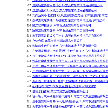
511.
洗手液广泛妙用，知道吗？-东莞市旭东清洁用品有限公司
512.
洁厕精主要作用是什么？-东莞市旭东清洁用品有限公司
513.
洗洁精生产厂家动态-东莞市旭东清洁用品有限公司
514.
莞亮油污净_[旭东]_找深层清洁的莞亮油污净就找旭东-东
515.
​选择洗衣液的几个关键要素-东莞市旭东清洁用品有限公司
516.
隆江猪脚饭连锁-东莞市旭东清洁用品有限公司
517.
玻璃清洁应用案例-东莞市旭东清洁用品有限公司
518.
洗手液真是超级多用途！-东莞市旭东清洁用品有限公司
519.
存储仓库-东莞市旭东清洁用品有限公司
520.
洗洁精生产厂家动态-东莞市旭东清洁用品有限公司
521.
在使用家用漂白水时需要注意什么事项？-东莞市旭东清洁
522.
打开餐饮洗洁精批发的秘笈-东莞市旭东清洁用品有限公司
523.
汽车玻璃水性能特点是什么？-东莞市旭东清洁用品有限公
524.
使用公用洗手液需要注意什么事项？-东莞市旭东清洁用品
525.
使用服饰漂白水需要注意什么？-东莞市旭东清洁用品有限
526.
东莞洗洁精厂家，洗洁精批发，漂白水批发，洗衣液批发-
527.
莞亮喷一喷油烟剂_[旭东]_找深层清洁的莞亮喷一喷油烟
528.
公司动态_旭东_找深层清洁的莞亮漂白水就找旭东
529.
玻璃水的作用-东莞市旭东清洁用品有限公司
530.
说一说，洗手液有杀菌作用吗？-东莞市旭东清洁用品有限
531.
洗手液清洁手部具体作用原理是什么？-东莞市旭东清洁用
532.
关于洗手液一般有哪些效果可言？-东莞市旭东清洁用品有