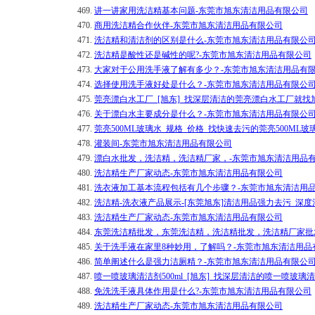
469.
讲一讲家用洗洁精基本问题-东莞市旭东清洁用品有限公司
470.
商用洗洁精合作伙伴-东莞市旭东清洁用品有限公司
471.
洗洁精和清洁剂的区别是什么-东莞市旭东清洁用品有限公
472.
洗洁精是酸性还是碱性的呢?-东莞市旭东清洁用品有限公司
473.
大家对于公用洗手液了解有多少？-东莞市旭东清洁用品有
474.
选择使用洗手液好处是什么？-东莞市旭东清洁用品有限公
475.
莞亮漂白水工厂_[旭东]_找深层清洁的莞亮漂白水工厂就找
476.
关于漂白水主要成分是什么？-东莞市旭东清洁用品有限公
477.
莞亮500ML玻璃水_规格_价格_找快速去污的莞亮500M
478.
灌装间-东莞市旭东清洁用品有限公司
479.
漂白水批发，洗洁精，洗洁精厂家，-东莞市旭东清洁用品
480.
洗洁精生产厂家动态-东莞市旭东清洁用品有限公司
481.
洗衣液加工基本流程包括有几个步骤？-东莞市旭东清洁用
482.
洗洁精-洗衣液产品展示-[东莞旭东]清洁用品强力去污_深度
483.
洗洁精生产厂家动态-东莞市旭东清洁用品有限公司
484.
东莞洗洁精批发，东莞洗洁精，洗洁精批发，洗洁精厂家批
485.
关于洗手液在家里8种妙用，了解吗？-东莞市旭东清洁用品
486.
简单阐述什么是强力洁厕精？-东莞市旭东清洁用品有限公
487.
喷一喷玻璃清洁剂500ml_[旭东]_找深层清洁的喷一喷玻璃
488.
免洗洗手液具体作用是什么?-东莞市旭东清洁用品有限公司
489.
洗洁精生产厂家动态-东莞市旭东清洁用品有限公司