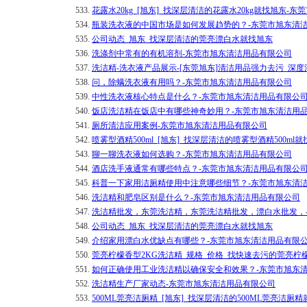
533.
花露水20kg_[旭东]_找深层清洁的花露水20kg就找旭东-
534.
瓶装洗衣液的中国市场是如何发展趋势的？-东莞市旭东清
535.
公司动态_旭东_找深层清洁的莞亮漂白水就找旭东
536.
洗涤剂中常有的有机溶剂-东莞市旭东清洁用品有限公司
537.
洗洁精-洗衣液产品展示-[东莞旭东]清洁用品强力去污_深度
538.
问，除螨洗衣液有用吗？-东莞市旭东清洁用品有限公司
539.
中性洗衣液核心特点是什么？-东莞市旭东清洁用品有限公
540.
饭店洗洁精在饭店中有哪些神奇妙用？-东莞市旭东清洁用
541.
厕所清洁应用案例-东莞市旭东清洁用品有限公司
542.
喷雾型酒精500ml_[旭东]_找深层清洁的喷雾型酒精500m
543.
聊一聊洗衣液如何选购？-东莞市旭东清洁用品有限公司
544.
酒店洗手液通常有哪些特点？-东莞市旭东清洁用品有限公
545.
科普一下家用洁厕精使用中注意哪些细节？-东莞市旭东清
546.
洗洁精和肥皂区别是什么？-东莞市旭东清洁用品有限公司
547.
洗洁精批发，东莞洗洁精，东莞洗洁精批发，漂白水批发，
548.
公司动态_旭东_找深层清洁的莞亮漂白水就找旭东
549.
介绍家用漂白水优缺点有哪些？-东莞市旭东清洁用品有限
550.
莞亮柠檬香型2KG洗洁精_规格_价格_找快速去污的莞亮柠
551.
如何正确使用工业洗洁精以确保安全和效果？-东莞市旭东
552.
洗洁精生产厂家动态-东莞市旭东清洁用品有限公司
553.
500ML莞亮洁厕精_[旭东]_找深层清洁的500ML莞亮洁