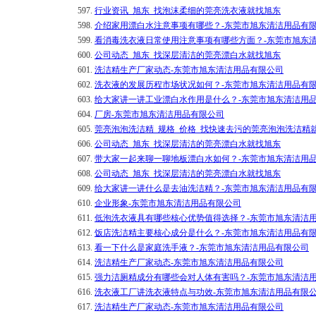
597.
行业资讯_旭东_找泡沫柔细的莞亮洗衣液就找旭东
598.
介绍家用漂白水注意事项有哪些？-东莞市旭东清洁用品有
599.
看消毒洗衣液日常使用注意事项有哪些方面？-东莞市旭东
600.
公司动态_旭东_找深层清洁的莞亮漂白水就找旭东
601.
洗洁精生产厂家动态-东莞市旭东清洁用品有限公司
602.
洗衣液的发展历程市场状况如何？-东莞市旭东清洁用品有
603.
给大家讲一讲工业漂白水作用是什么？-东莞市旭东清洁用
604.
厂房-东莞市旭东清洁用品有限公司
605.
莞亮泡泡洗洁精_规格_价格_找快速去污的莞亮泡泡洗洁精
606.
公司动态_旭东_找深层清洁的莞亮漂白水就找旭东
607.
带大家一起来聊一聊地板漂白水如何？-东莞市旭东清洁用
608.
公司动态_旭东_找深层清洁的莞亮漂白水就找旭东
609.
给大家讲一讲什么是去油洗洁精？-东莞市旭东清洁用品有
610.
企业形象-东莞市旭东清洁用品有限公司
611.
低泡洗衣液具有哪些核心优势值得选择？-东莞市旭东清洁
612.
饭店洗洁精主要核心成分是什么？-东莞市旭东清洁用品有
613.
看一下什么是家庭洗手液？-东莞市旭东清洁用品有限公司
614.
洗洁精生产厂家动态-东莞市旭东清洁用品有限公司
615.
强力洁厕精成分有哪些会对人体有害吗？-东莞市旭东清洁
616.
洗衣液工厂讲洗衣液特点与功效-东莞市旭东清洁用品有限
617.
洗洁精生产厂家动态-东莞市旭东清洁用品有限公司