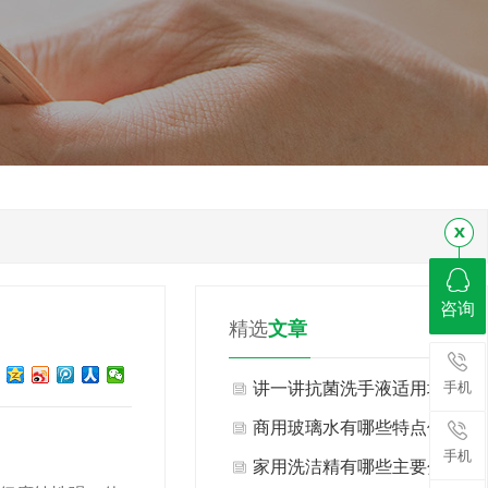
咨询
精选
文章
手机
讲一讲抗菌洗手液适用场景
与不适用场景有哪些？
商用玻璃水有哪些特点优
手机
势？
家用洗洁精有哪些主要分