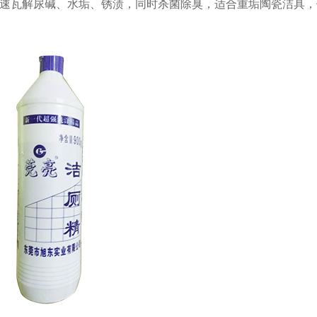
速瓦解尿碱、水垢、锈渍，同时杀菌除臭，适合重垢陶瓷洁具，