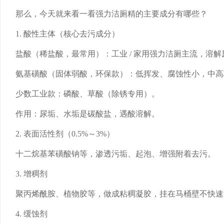
那么，今天就来看一看强力洁厕精的主要成分有哪些？
1. 酸性主体（核心去污成分）
盐酸（稀盐酸，最常用）：工业 / 家用强力洁厕主流，溶
氨基磺酸（固体弱酸，环保款）：低挥发、腐蚀性小，中高
少数工业款：磷酸、草酸（除锈专用）。
作用：尿垢、水垢是碳酸盐，遇酸溶解。
2. 表面活性剂（0.5%～3%）
十二烷基苯磺酸钠等，渗透污垢、起泡、增强附着去污。
3. 增稠剂
聚丙烯酰胺、植物胶等，做成粘稠凝胶，挂在马桶壁不快速
4. 缓蚀剂