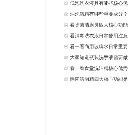
什么?
低泡洗衣液具有哪些核心优
势值得选择？
油洗洁精有哪些重要成分？
看除菌洁厕灵四大核心功能
是什么？
看消毒洗衣液日常使用注意
事项有哪些方面？
看一看商用玻璃水日常重要
用途有哪些？
大家知道瓶装洗手液需要做
哪些日常清洁保养吗？
看一看食堂洗洁精核心优势
是什么？
除菌洁厕精四大核心功能是
什么？