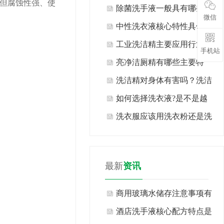
但腐蚀性强、使
类？
除菌洗手液一般具有哪些特
微信
点？
中性洗衣液核心特性具体有
哪些表现？
工业洗洁精主要应用行业及
手机站
场景有哪些？
亮净洁厕精有哪些主要特
点？
洗洁精对身体有害吗？洗洁
精生产厂家告诉你现在知道
如何选择洗衣液?是不是越
也许还不算晚！
浓越好?
洗衣服应该用洗衣粉还是洗
衣液?
最新
资讯
商用玻璃水储存注意事项有
哪些方面？
酒店洗手液核心配方特点是