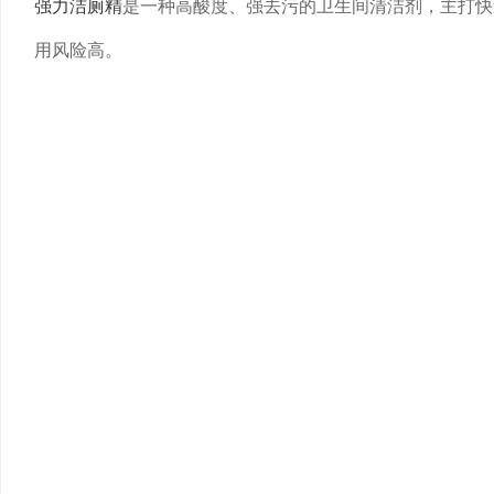
强力洁厕精
是一种高酸度、强去污的卫生间清洁剂，主打快
用风险高。