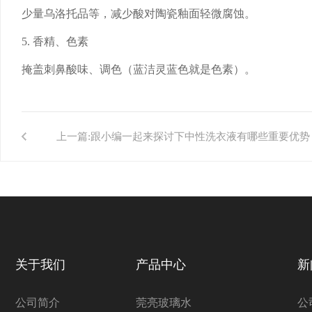
少量乌洛托品等，减少酸对陶瓷釉面轻微腐蚀。
5. 香精、色素
掩盖刺鼻酸味、调色（蓝洁灵蓝色就是色素）。
上一篇:
跟小编一起来探讨下中性洗衣液有哪些重要优势
关于我们
产品中心
新
公司简介
莞亮玻璃水
公