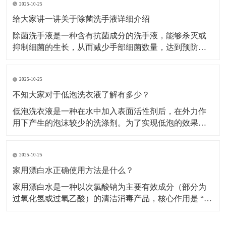
2025-10-25
家用漂白水的应用需严格区分场景，不同用途的稀释比
例和操作步骤差异较大。白色衣物漂白适用范围：仅用
给大家讲一讲关于除菌洗手液详细介绍
于白色棉、
除菌洗手液是一种含有抗菌成分的洗手液，能够杀灭或
抑制细菌的生长，从而减少手部细菌数量，达到预防疾
病传播的目的。​主要成分及作用表面活性剂：是洗手液
的基础清洁成分，能降低水的表面张力，使水更好地湿
2025-10-25
润皮肤，同时将油脂污垢乳化，使其从皮肤上脱落下
来，被水冲走。增稠剂：常用的有无机盐等，能使洗手
不知大家对于低泡洗衣液了解有多少？
液保持合适的
低泡洗衣液是一种在水中加入表面活性剂后，在外力作
用下产生的泡沫较少的洗涤剂。​为了实现低泡的效果，
低泡洗衣液通常采用非离子表面活性剂，如聚氧乙烯 (7)
醚、聚氧乙烯 (10) 醚等，以及脂肪醇硫酸钠等物质作为
2025-10-25
主要组成成分，这些成分在保证去污力的同时，能有效
控制泡沫的产生。特点低泡易漂洗：低泡洗衣液
家用漂白水正确使用方法是什么？
家用漂白水是一种以次氯酸钠为主要有效成分（部分为
过氧化氢或过氧乙酸）的清洁消毒产品，核心作用是 “去
除顽固污渍（如衣物黄斑、霉斑）” 和 “杀灭细菌、病
毒、霉菌”，广泛用于衣物洗涤、家居清洁（如卫生间、