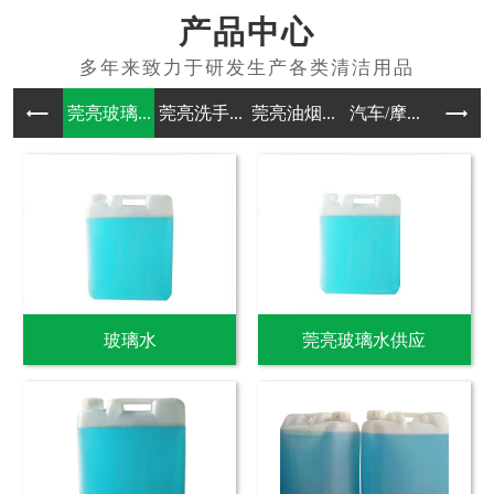
产品中心
莞亮玻璃...
莞亮洗手...
莞亮油烟...
汽车/摩...
其他洗涤
玻璃水
莞亮玻璃水供应