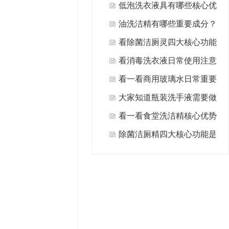
什么?
低泡洗衣液具有哪些核心优
势值得选择？
油洗洁精有哪些重要成分？
看除菌洁厕灵四大核心功能
是什么？
看消毒洗衣液日常使用注意
事项有哪些方面？
看一看商用玻璃水日常重要
用途有哪些？
大家知道瓶装洗手液需要做
哪些日常清洁保养吗？
看一看食堂洗洁精核心优势
是什么？
除菌洁厕精四大核心功能是
什么？