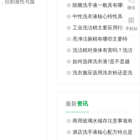
，但刺激性与腐
类？
除菌洗手液一般具有哪些特
微信
点？
中性洗衣液核心特性具体有
哪些表现？
工业洗洁精主要应用行业及
手机站
场景有哪些？
亮净洁厕精有哪些主要特
点？
洗洁精对身体有害吗？洗洁
精生产厂家告诉你现在知道
如何选择洗衣液?是不是越
也许还不算晚！
浓越好?
洗衣服应该用洗衣粉还是洗
衣液?
最新
资讯
商用玻璃水储存注意事项有
哪些方面？
酒店洗手液核心配方特点是