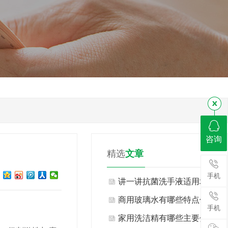
咨询
精选
文章
手机
讲一讲抗菌洗手液适用场景
与不适用场景有哪些？
商用玻璃水有哪些特点优
手机
势？
家用洗洁精有哪些主要分