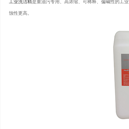
工业洗洁精
是重油污专用、高浓缩、可稀释、偏碱性的工业
蚀性更高。