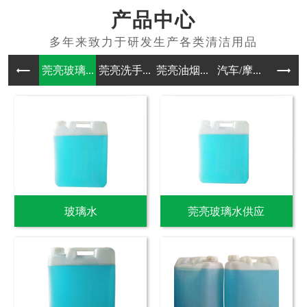
产品中心
莞亮玻璃...
莞亮洗手...
莞亮油烟...
汽车/摩...
其他洗涤
玻璃水
莞亮玻璃水供应