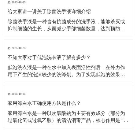
2025-10-25
家用漂白水的应用需严格区分场景，不同用途的稀释比
例和操作步骤差异较大。白色衣物漂白适用范围：仅用
给大家讲一讲关于除菌洗手液详细介绍
于白色棉、
除菌洗手液是一种含有抗菌成分的洗手液，能够杀灭或
抑制细菌的生长，从而减少手部细菌数量，达到预防疾
病传播的目的。​主要成分及作用表面活性剂：是洗手液
的基础清洁成分，能降低水的表面张力，使水更好地湿
2025-10-25
润皮肤，同时将油脂污垢乳化，使其从皮肤上脱落下
来，被水冲走。增稠剂：常用的有无机盐等，能使洗手
不知大家对于低泡洗衣液了解有多少？
液保持合适的
低泡洗衣液是一种在水中加入表面活性剂后，在外力作
用下产生的泡沫较少的洗涤剂。​为了实现低泡的效果，
低泡洗衣液通常采用非离子表面活性剂，如聚氧乙烯 (7)
醚、聚氧乙烯 (10) 醚等，以及脂肪醇硫酸钠等物质作为
2025-10-25
主要组成成分，这些成分在保证去污力的同时，能有效
控制泡沫的产生。特点低泡易漂洗：低泡洗衣液
家用漂白水正确使用方法是什么？
家用漂白水是一种以次氯酸钠为主要有效成分（部分为
过氧化氢或过氧乙酸）的清洁消毒产品，核心作用是 “去
除顽固污渍（如衣物黄斑、霉斑）” 和 “杀灭细菌、病
毒、霉菌”，广泛用于衣物洗涤、家居清洁（如卫生间、