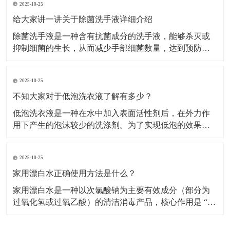
2025-10-25
家用漂白水的应用需严格区分场景，不同用途的稀释比
例和操作步骤差异较大。白色衣物漂白适用范围：仅用
给大家讲一讲关于除菌洗手液详细介绍
于白色棉、
除菌洗手液是一种含有抗菌成分的洗手液，能够杀灭或
抑制细菌的生长，从而减少手部细菌数量，达到预防疾
病传播的目的。​主要成分及作用表面活性剂：是洗手液
的基础清洁成分，能降低水的表面张力，使水更好地湿
2025-10-25
润皮肤，同时将油脂污垢乳化，使其从皮肤上脱落下
来，被水冲走。增稠剂：常用的有无机盐等，能使洗手
不知大家对于低泡洗衣液了解有多少？
液保持合适的
低泡洗衣液是一种在水中加入表面活性剂后，在外力作
用下产生的泡沫较少的洗涤剂。​为了实现低泡的效果，
低泡洗衣液通常采用非离子表面活性剂，如聚氧乙烯 (7)
醚、聚氧乙烯 (10) 醚等，以及脂肪醇硫酸钠等物质作为
2025-10-25
主要组成成分，这些成分在保证去污力的同时，能有效
控制泡沫的产生。特点低泡易漂洗：低泡洗衣液
家用漂白水正确使用方法是什么？
家用漂白水是一种以次氯酸钠为主要有效成分（部分为
过氧化氢或过氧乙酸）的清洁消毒产品，核心作用是 “去
除顽固污渍（如衣物黄斑、霉斑）” 和 “杀灭细菌、病
毒、霉菌”，广泛用于衣物洗涤、家居清洁（如卫生间、