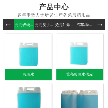
产品中心
莞亮玻璃...
莞亮洗手...
莞亮油烟...
汽车/摩...
其他洗涤
玻璃水
莞亮玻璃水供应