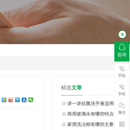
咨询
手机
精选
文章
手机
讲一讲抗菌洗手液适用场景
微信
与不适用场景有哪些？
商用玻璃水有哪些特点优
势？
家用洗洁精有哪些主要分