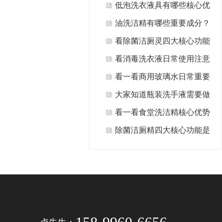
什么?
低泡洗衣液具有哪些核心优
势值得选择？
油洗洁精有哪些重要成分？
看除菌洁厕灵四大核心功能
是什么？
看消毒洗衣液日常使用注意
事项有哪些方面？
看一看商用玻璃水日常重要
用途有哪些？
大家知道瓶装洗手液需要做
哪些日常清洁保养吗？
看一看食堂洗洁精核心优势
是什么？
除菌洁厕精四大核心功能是
什么？