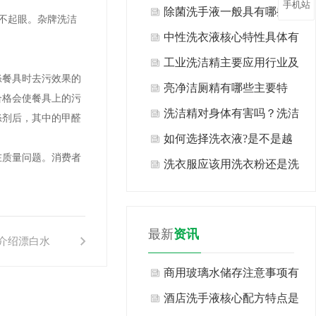
手机站
类？
除菌洗手液一般具有哪些特
并不起眼。杂牌洗洁
点？
中性洗衣液核心特性具体有
哪些表现？
工业洗洁精主要应用行业及
餐具时去污效果的
场景有哪些？
亮净洁厕精有哪些主要特
合格会使餐具上的污
点？
洗洁精对身体有害吗？洗洁
涤剂后，其中的甲醛
精生产厂家告诉你现在知道
如何选择洗衣液?是不是越
质量问题。消费者
也许还不算晚！
浓越好?
洗衣服应该用洗衣粉还是洗
衣液?
最新
资讯
介绍漂白水
商用玻璃水储存注意事项有
哪些方面？
酒店洗手液核心配方特点是