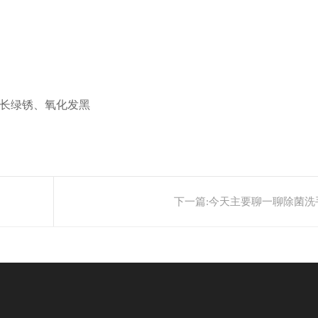
长绿锈、氧化发黑
下一篇:
今天主要聊一聊除菌洗