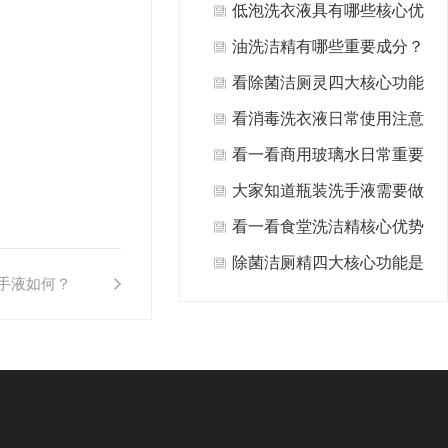
什么?
低泡洗衣液具有哪些核心优
势值得选择？
油洗洁精有哪些重要成分？
看除菌洁厕灵四大核心功能
是什么？
看消毒洗衣液日常使用注意
事项有哪些方面？
看一看商用玻璃水日常重要
用途有哪些？
大家知道瓶装洗手液需要做
哪些日常清洁保养吗？
看一看食堂洗洁精核心优势
是什么？
除菌洁厕精四大核心功能是
手液如何？
什么？