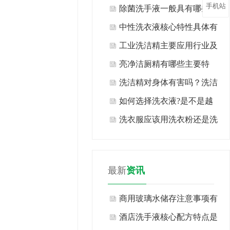
手机站
类？
除菌洗手液一般具有哪些特
点？
中性洗衣液核心特性具体有
哪些表现？
工业洗洁精主要应用行业及
场景有哪些？
亮净洁厕精有哪些主要特
点？
洗洁精对身体有害吗？洗洁
精生产厂家告诉你现在知道
如何选择洗衣液?是不是越
也许还不算晚！
浓越好?
洗衣服应该用洗衣粉还是洗
衣液?
最新
资讯
商用玻璃水储存注意事项有
哪些方面？
酒店洗手液核心配方特点是