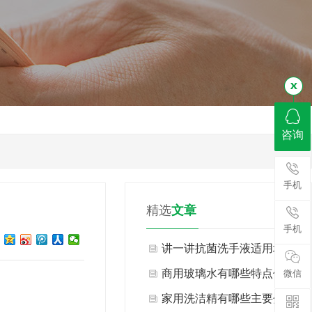
咨询
手机
精选
文章
手机
讲一讲抗菌洗手液适用场景
与不适用场景有哪些？
商用玻璃水有哪些特点优
微信
势？
家用洗洁精有哪些主要分