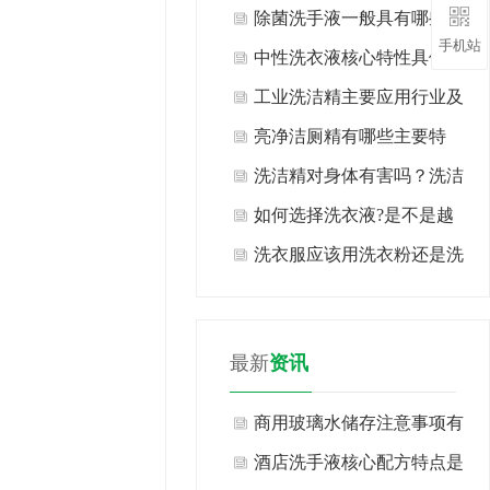
类？
除菌洗手液一般具有哪些特
手机站
点？
中性洗衣液核心特性具体有
哪些表现？
工业洗洁精主要应用行业及
场景有哪些？
亮净洁厕精有哪些主要特
点？
洗洁精对身体有害吗？洗洁
精生产厂家告诉你现在知道
如何选择洗衣液?是不是越
也许还不算晚！
浓越好?
洗衣服应该用洗衣粉还是洗
衣液?
最新
资讯
商用玻璃水储存注意事项有
哪些方面？
酒店洗手液核心配方特点是