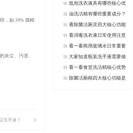
什么?
低泡洗衣液具有哪些核心优
势值得选择？
油洗洁精有哪些重要成分？
如 20% 酒精
看除菌洁厕灵四大核心功能
是什么？
看消毒洗衣液日常使用注意
事项有哪些方面？
看一看商用玻璃水日常重要
的灰尘、污渍、
用途有哪些？
大家知道瓶装洗手液需要做
哪些日常清洁保养吗？
看一看食堂洗洁精核心优势
是什么？
除菌洁厕精四大核心功能是
什么？
店洗手液？