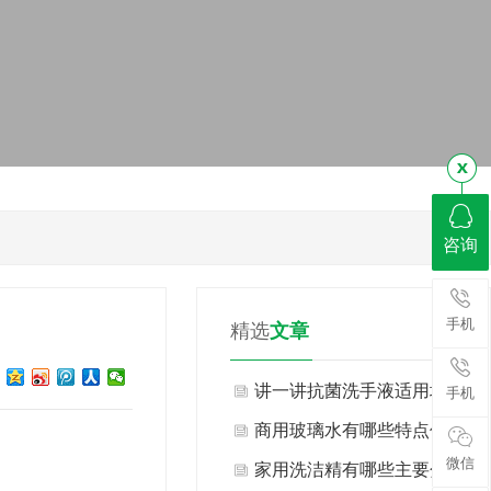
咨询
手机
精选
文章
讲一讲抗菌洗手液适用场景
手机
与不适用场景有哪些？
商用玻璃水有哪些特点优
微信
势？
家用洗洁精有哪些主要分