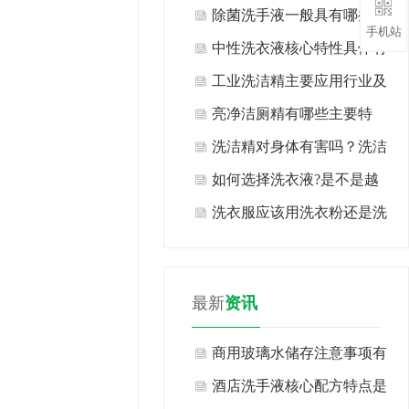
类？
除菌洗手液一般具有哪些特
手机站
点？
中性洗衣液核心特性具体有
哪些表现？
工业洗洁精主要应用行业及
场景有哪些？
亮净洁厕精有哪些主要特
点？
洗洁精对身体有害吗？洗洁
精生产厂家告诉你现在知道
如何选择洗衣液?是不是越
也许还不算晚！
浓越好?
洗衣服应该用洗衣粉还是洗
衣液?
最新
资讯
商用玻璃水储存注意事项有
哪些方面？
酒店洗手液核心配方特点是