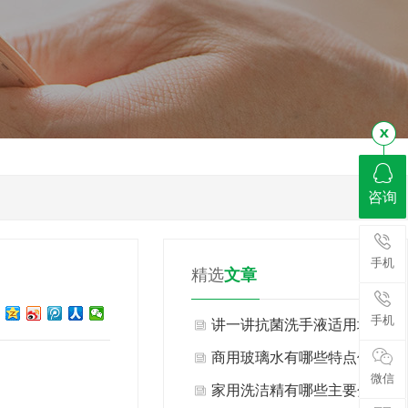
咨询
手机
精选
文章
手机
讲一讲抗菌洗手液适用场景
与不适用场景有哪些？
商用玻璃水有哪些特点优
微信
势？
家用洗洁精有哪些主要分