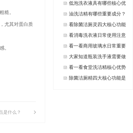
什么?
低泡洗衣液具有哪些核心优
粗糙。
势值得选择？
油洗洁精有哪些重要成分？
，尤其对蛋白质
看除菌洁厕灵四大核心功能
是什么？
看消毒洗衣液日常使用注意
事项有哪些方面？
看一看商用玻璃水日常重要
感。
用途有哪些？
大家知道瓶装洗手液需要做
哪些日常清洁保养吗？
看一看食堂洗洁精核心优势
是什么？
除菌洁厕精四大核心功能是
什么？
点是什么？