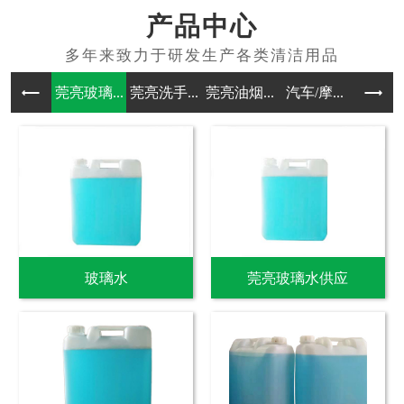
产品中心
莞亮玻璃...
莞亮洗手...
莞亮油烟...
汽车/摩...
其他洗涤
玻璃水
莞亮玻璃水供应