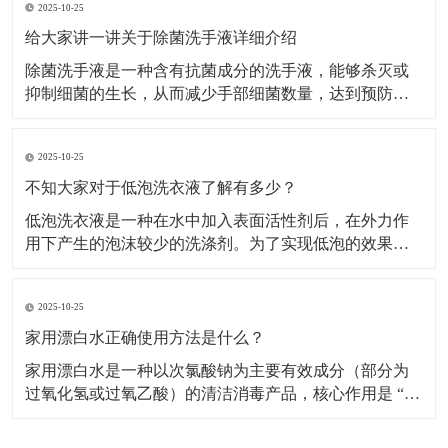
2025-10-25
家用漂白水的应用需严格区分场景，不同用途的稀释比
例和操作步骤差异较大。白色衣物漂白适用范围：仅用
给大家讲一讲关于除菌洗手液详细介绍
于白色棉、
除菌洗手液是一种含有抗菌成分的洗手液，能够杀灭或
抑制细菌的生长，从而减少手部细菌数量，达到预防疾
病传播的目的。​主要成分及作用表面活性剂：是洗手液
的基础清洁成分，能降低水的表面张力，使水更好地湿
2025-10-25
润皮肤，同时将油脂污垢乳化，使其从皮肤上脱落下
来，被水冲走。增稠剂：常用的有无机盐等，能使洗手
不知大家对于低泡洗衣液了解有多少？
液保持合适的
低泡洗衣液是一种在水中加入表面活性剂后，在外力作
用下产生的泡沫较少的洗涤剂。​为了实现低泡的效果，
低泡洗衣液通常采用非离子表面活性剂，如聚氧乙烯 (7)
醚、聚氧乙烯 (10) 醚等，以及脂肪醇硫酸钠等物质作为
2025-10-25
主要组成成分，这些成分在保证去污力的同时，能有效
控制泡沫的产生。特点低泡易漂洗：低泡洗衣液
家用漂白水正确使用方法是什么？
家用漂白水是一种以次氯酸钠为主要有效成分（部分为
过氧化氢或过氧乙酸）的清洁消毒产品，核心作用是 “去
除顽固污渍（如衣物黄斑、霉斑）” 和 “杀灭细菌、病
毒、霉菌”，广泛用于衣物洗涤、家居清洁（如卫生间、