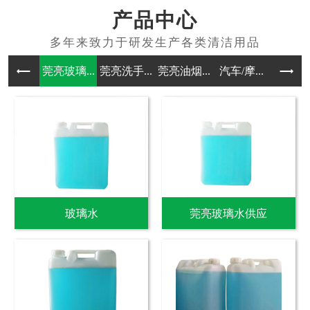
产品中心
莞亮玻璃...
莞亮洗手...
莞亮油烟...
汽车/摩...
其他洗涤
玻璃水
莞亮玻璃水供应