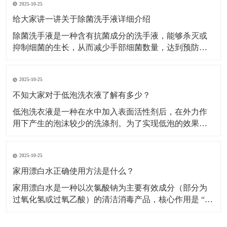
2025-10-25
家用漂白水的应用需严格区分场景，不同用途的稀释比
例和操作步骤差异较大。白色衣物漂白适用范围：仅用
给大家讲一讲关于除菌洗手液详细介绍
于白色棉、
除菌洗手液是一种含有抗菌成分的洗手液，能够杀灭或
抑制细菌的生长，从而减少手部细菌数量，达到预防疾
病传播的目的。​主要成分及作用表面活性剂：是洗手液
的基础清洁成分，能降低水的表面张力，使水更好地湿
2025-10-25
润皮肤，同时将油脂污垢乳化，使其从皮肤上脱落下
来，被水冲走。增稠剂：常用的有无机盐等，能使洗手
不知大家对于低泡洗衣液了解有多少？
液保持合适的
低泡洗衣液是一种在水中加入表面活性剂后，在外力作
用下产生的泡沫较少的洗涤剂。​为了实现低泡的效果，
低泡洗衣液通常采用非离子表面活性剂，如聚氧乙烯 (7)
醚、聚氧乙烯 (10) 醚等，以及脂肪醇硫酸钠等物质作为
2025-10-25
主要组成成分，这些成分在保证去污力的同时，能有效
控制泡沫的产生。特点低泡易漂洗：低泡洗衣液
家用漂白水正确使用方法是什么？
家用漂白水是一种以次氯酸钠为主要有效成分（部分为
过氧化氢或过氧乙酸）的清洁消毒产品，核心作用是 “去
除顽固污渍（如衣物黄斑、霉斑）” 和 “杀灭细菌、病
毒、霉菌”，广泛用于衣物洗涤、家居清洁（如卫生间、