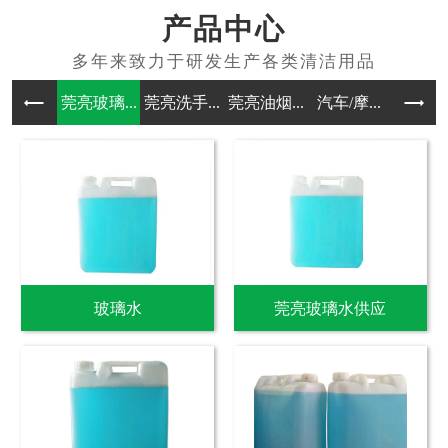
产品中心
莞亮玻璃...
莞亮洗手...
莞亮油烟...
汽车/摩...
其他洗涤
玻璃水
莞亮玻璃水供应