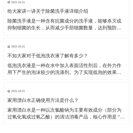
2025-10-25
家用漂白水的应用需严格区分场景，不同用途的稀释比
例和操作步骤差异较大。白色衣物漂白适用范围：仅用
给大家讲一讲关于除菌洗手液详细介绍
于白色棉、
除菌洗手液是一种含有抗菌成分的洗手液，能够杀灭或
抑制细菌的生长，从而减少手部细菌数量，达到预防疾
病传播的目的。​主要成分及作用表面活性剂：是洗手液
的基础清洁成分，能降低水的表面张力，使水更好地湿
2025-10-25
润皮肤，同时将油脂污垢乳化，使其从皮肤上脱落下
来，被水冲走。增稠剂：常用的有无机盐等，能使洗手
不知大家对于低泡洗衣液了解有多少？
液保持合适的
低泡洗衣液是一种在水中加入表面活性剂后，在外力作
用下产生的泡沫较少的洗涤剂。​为了实现低泡的效果，
低泡洗衣液通常采用非离子表面活性剂，如聚氧乙烯 (7)
醚、聚氧乙烯 (10) 醚等，以及脂肪醇硫酸钠等物质作为
2025-10-25
主要组成成分，这些成分在保证去污力的同时，能有效
控制泡沫的产生。特点低泡易漂洗：低泡洗衣液
家用漂白水正确使用方法是什么？
家用漂白水是一种以次氯酸钠为主要有效成分（部分为
过氧化氢或过氧乙酸）的清洁消毒产品，核心作用是 “去
除顽固污渍（如衣物黄斑、霉斑）” 和 “杀灭细菌、病
毒、霉菌”，广泛用于衣物洗涤、家居清洁（如卫生间、