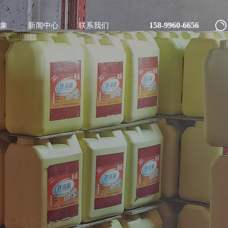
158-9960-6656
象
新闻中心
联系我们