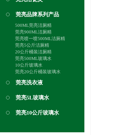
莞亮品牌系列产品
500ML莞亮洁厕精
莞亮900ML洁厕精
莞亮喷一喷500ML洁厕精
莞亮5公斤洁厕精
20公斤桶装洁厕精
莞亮500ML玻璃水
10公斤玻璃水
莞亮20公斤桶装玻璃水
莞亮洗衣液
莞亮5L玻璃水
莞亮10公斤玻璃水