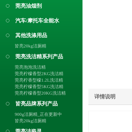
莞亮油烟剂
汽车/摩托车全能水
其他洗涤用品
皆亮20kg洁厕精
莞亮洗洁精系列产品
莞亮泡泡洗洁精
莞亮柠檬香型2KG洗洁精
莞亮柠香型檬1.2L洗洁精
莞亮柠檬香型5KG洗洁精
莞亮柠檬香型20KG洗洁精
详情说明
皆亮品牌系列产品
900g洁厕精_正在更新中
皆亮20kg洁厕精
莞亮洁瓷灵