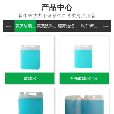
产品中心
莞亮玻璃...
莞亮洗手...
莞亮油烟...
汽车/摩...
其他洗涤
玻璃水
莞亮玻璃水供应