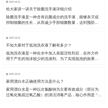
2025-10-25
家用漂白水的应用需严格区分场景，不同用途的稀释比
例和操作步骤差异较大。白色衣物漂白适用范围：仅用
给大家讲一讲关于除菌洗手液详细介绍
于白色棉、
除菌洗手液是一种含有抗菌成分的洗手液，能够杀灭或
抑制细菌的生长，从而减少手部细菌数量，达到预防疾
病传播的目的。​主要成分及作用表面活性剂：是洗手液
的基础清洁成分，能降低水的表面张力，使水更好地湿
2025-10-25
润皮肤，同时将油脂污垢乳化，使其从皮肤上脱落下
来，被水冲走。增稠剂：常用的有无机盐等，能使洗手
不知大家对于低泡洗衣液了解有多少？
液保持合适的
低泡洗衣液是一种在水中加入表面活性剂后，在外力作
用下产生的泡沫较少的洗涤剂。​为了实现低泡的效果，
低泡洗衣液通常采用非离子表面活性剂，如聚氧乙烯 (7)
醚、聚氧乙烯 (10) 醚等，以及脂肪醇硫酸钠等物质作为
2025-10-25
主要组成成分，这些成分在保证去污力的同时，能有效
控制泡沫的产生。特点低泡易漂洗：低泡洗衣液
家用漂白水正确使用方法是什么？
家用漂白水是一种以次氯酸钠为主要有效成分（部分为
过氧化氢或过氧乙酸）的清洁消毒产品，核心作用是 “去
除顽固污渍（如衣物黄斑、霉斑）” 和 “杀灭细菌、病
毒、霉菌”，广泛用于衣物洗涤、家居清洁（如卫生间、